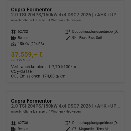
Cupra Formentor
2.0 TSI 204PS/150kW 4x4 DSG7 2026 | +AHK +UPGRADE-Paket +Immersive +5-Jahre Erw. Garantie
unverbindliche Lieferzeit:
4 Wochen
Neuwagen
Fahrzeugnr.
62732
Getriebe
Doppelkupplungsgetriebe (DSG)
Kraftstoff
Benzin
Außenfarbe
9K - Fiord Blue Soft
Leistung
150 kW (204 PS)
37.559,– €
incl. 19% MwSt.
Verbrauch kombiniert:
7,70 l/100km
CO
-Klasse:
F
2
CO
-Emissionen:
174,00 g/km
2
Cupra Formentor
2.0 TSI 204PS/150kW 4x4 DSG7 2026 | +AHK +UPGRADE-Paket +Immersive +5-Jahre Erw. Garantie
unverbindliche Lieferzeit:
4 Wochen
Neuwagen
Fahrzeugnr.
62730
Getriebe
Doppelkupplungsgetriebe (DSG)
Kraftstoff
Benzin
Außenfarbe
S7 - Magnetich Tech Met.