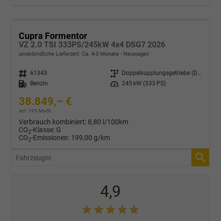
Cupra Formentor
VZ 2.0 TSI 333PS/245kW 4x4 DSG7 2026
unverbindliche Lieferzeit: Ca. 4-5 Monate
Neuwagen
Fahrzeugnr.
61343
Getriebe
Doppelkupplungsgetriebe (DSG)
Kraftstoff
Benzin
Leistung
245 kW (333 PS)
38.849,– €
incl. 19% MwSt.
Verbrauch kombiniert:
8,80 l/100km
CO
-Klasse:
G
2
CO
-Emissionen:
199,00 g/km
2
Fahrzeugnr.
4,9