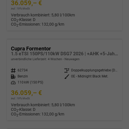
36.059,– €
incl. 19% MwSt.
Verbrauch kombiniert:
5,80 l/100km
CO
-Klasse:
D
2
CO
-Emissionen:
132,00 g/km
2
Cupra Formentor
1.5 eTSI 150PS/110kW DSG7 2026 | +AHK +5-Jahre Erw. Garantie +NAVI +UPGRADE-Paket
unverbindliche Lieferzeit:
4 Wochen
Neuwagen
Fahrzeugnr.
62734
Getriebe
Doppelkupplungsgetriebe (DSG)
Kraftstoff
Benzin
Außenfarbe
0E - Midnight Black Met.
Leistung
110 kW (150 PS)
36.059,– €
incl. 19% MwSt.
Verbrauch kombiniert:
5,80 l/100km
CO
-Klasse:
D
2
CO
-Emissionen:
132,00 g/km
2