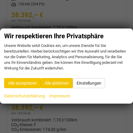
Leistung
150 kW (204 PS)
38.392,– €
incl. 19% MwSt.
Verbrauch kombiniert:
7,70 l/100km
CO
-Klasse:
F
2
Wir respektieren Ihre Privatsphäre
CO
-Emissionen:
174,00 g/km
2
Unsere Website setzt Cookies ein, um unsere Dienste für Sie
bereitzustellen. Hierbei berücksichtigen wir Ihre Auswahl und verarbeiten
nur die Daten für Marketing, Analytics und Personalisierung, für die Sie
Cupra Formentor
uns Ihr Einverständnis geben. Sie können Ihre Einwilligung jederzeit mit
2.0 TSI 204PS/150kW 4x4 DSG7 2026 | +AHK + 19" Alu +Sound Int Drive +5J Garantie
Wirkung für die Zukunft widerrufen.
unverbindliche Lieferzeit:
4 Wochen
Neuwagen
Alle akzeptieren
Alle ablehnen
Einstellungen
Fahrzeugnr.
62731
Getriebe
Doppelkupplungsgetriebe (DSG)
Kraftstoff
Benzin
Außenfarbe
0E - Midnight Black Met.
Datenschutzerklärung
Impressum
Leistung
150 kW (204 PS)
38.392,– €
incl. 19% MwSt.
Verbrauch kombiniert:
7,70 l/100km
CO
-Klasse:
F
2
CO
-Emissionen:
174,00 g/km
2