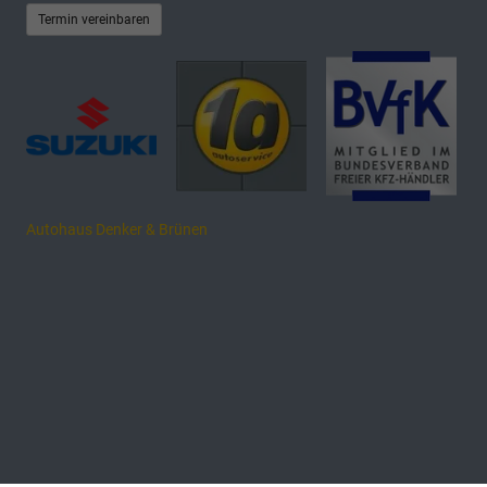
Termin vereinbaren
Autohaus Denker & Brünen