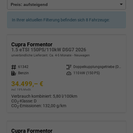
In Ihrer aktuellen Filterung befinden sich
8
Fahrzeuge:
Cupra Formentor
1.5 eTSI 150PS/110kW DSG7 2026
unverbindliche Lieferzeit: Ca. 4-5 Monate
Neuwagen
Fahrzeugnr.
61342
Getriebe
Doppelkupplungsgetriebe (DSG)
Kraftstoff
Benzin
Leistung
110 kW (150 PS)
34.499,– €
incl. 19% MwSt.
Verbrauch kombiniert:
5,80 l/100km
CO
-Klasse:
D
2
CO
-Emissionen:
132,00 g/km
2
Cupra Formentor