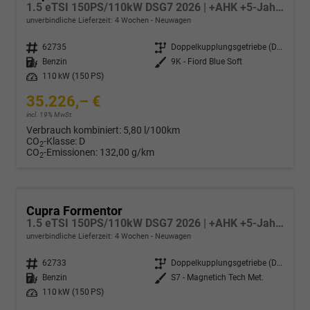
1.5 eTSI 150PS/110kW DSG7 2026 | +AHK +5-Jahre Erw. Garantie +NAVI +UPGRADE-Paket
unverbindliche Lieferzeit:
4 Wochen
Neuwagen
Fahrzeugnr.
62735
Getriebe
Doppelkupplungsgetriebe (DSG)
Kraftstoff
Benzin
Außenfarbe
9K - Fiord Blue Soft
Leistung
110 kW (150 PS)
35.226,– €
incl. 19% MwSt.
Verbrauch kombiniert:
5,80 l/100km
CO
-Klasse:
D
2
CO
-Emissionen:
132,00 g/km
2
Cupra Formentor
1.5 eTSI 150PS/110kW DSG7 2026 | +AHK +5-Jahre Erw. Garantie +NAVI +UPGRADE-Paket
unverbindliche Lieferzeit:
4 Wochen
Neuwagen
Fahrzeugnr.
62733
Getriebe
Doppelkupplungsgetriebe (DSG)
Kraftstoff
Benzin
Außenfarbe
S7 - Magnetich Tech Met.
Leistung
110 kW (150 PS)