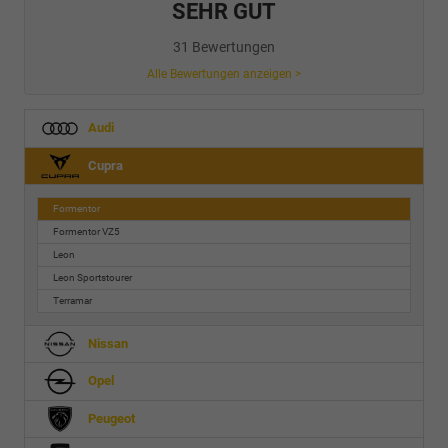
SEHR GUT
31 Bewertungen
Alle Bewertungen anzeigen >
Audi
Cupra
Formentor
Formentor VZ5
Leon
Leon Sportstourer
Terramar
Nissan
Opel
Peugeot