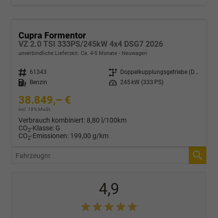
Cupra Formentor
VZ 2.0 TSI 333PS/245kW 4x4 DSG7 2026
unverbindliche Lieferzeit: Ca. 4-5 Monate
Neuwagen
Fahrzeugnr.
61343
Getriebe
Doppelkupplungsgetriebe (DSG)
Kraftstoff
Benzin
Leistung
245 kW (333 PS)
38.849,– €
incl. 19% MwSt.
Verbrauch kombiniert:
8,80 l/100km
CO
-Klasse:
G
2
CO
-Emissionen:
199,00 g/km
2
Fahrzeugnr.
4,9