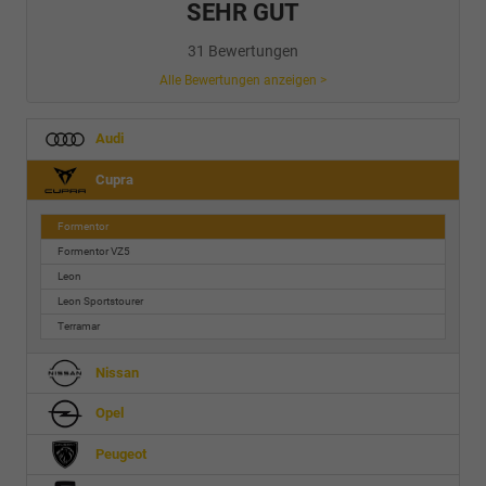
SEHR GUT
31 Bewertungen
Alle Bewertungen anzeigen >
Audi
Cupra
Formentor
Formentor VZ5
Leon
Leon Sportstourer
Terramar
Nissan
Opel
Peugeot