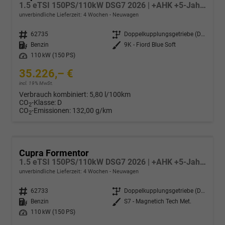
1.5 eTSI 150PS/110kW DSG7 2026 | +AHK +5-Jahre Erw. Garantie +NAVI +UPGRADE-Paket
unverbindliche Lieferzeit:
4 Wochen
Neuwagen
Fahrzeugnr.
62735
Getriebe
Doppelkupplungsgetriebe (DSG)
Kraftstoff
Benzin
Außenfarbe
9K - Fiord Blue Soft
Leistung
110 kW (150 PS)
35.226,– €
incl. 19% MwSt.
Verbrauch kombiniert:
5,80 l/100km
CO
-Klasse:
D
2
CO
-Emissionen:
132,00 g/km
2
Cupra Formentor
1.5 eTSI 150PS/110kW DSG7 2026 | +AHK +5-Jahre Erw. Garantie +NAVI +UPGRADE-Paket
unverbindliche Lieferzeit:
4 Wochen
Neuwagen
Fahrzeugnr.
62733
Getriebe
Doppelkupplungsgetriebe (DSG)
Kraftstoff
Benzin
Außenfarbe
S7 - Magnetich Tech Met.
Leistung
110 kW (150 PS)