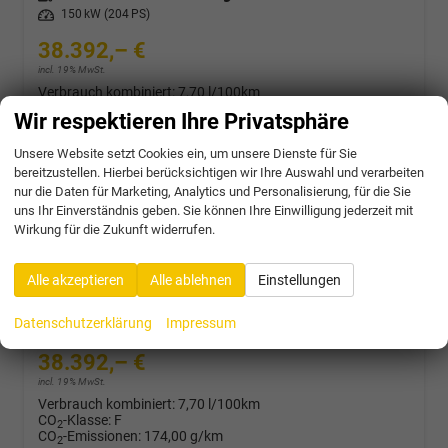
Leistung
150 kW (204 PS)
38.392,– €
incl. 19% MwSt.
Verbrauch kombiniert:
7,70 l/100km
CO
-Klasse:
F
2
Wir respektieren Ihre Privatsphäre
CO
-Emissionen:
174,00 g/km
2
Unsere Website setzt Cookies ein, um unsere Dienste für Sie
bereitzustellen. Hierbei berücksichtigen wir Ihre Auswahl und verarbeiten
nur die Daten für Marketing, Analytics und Personalisierung, für die Sie
Cupra Formentor
uns Ihr Einverständnis geben. Sie können Ihre Einwilligung jederzeit mit
2.0 TSI 204PS/150kW 4x4 DSG7 2026 | +AHK + 19" Alu +Sound Int Drive +5J Garantie
Wirkung für die Zukunft widerrufen.
unverbindliche Lieferzeit:
4 Wochen
Neuwagen
Alle akzeptieren
Alle ablehnen
Einstellungen
Fahrzeugnr.
62731
Getriebe
Doppelkupplungsgetriebe (DSG)
Kraftstoff
Benzin
Außenfarbe
0E - Midnight Black Met.
Datenschutzerklärung
Impressum
Leistung
150 kW (204 PS)
38.392,– €
incl. 19% MwSt.
Verbrauch kombiniert:
7,70 l/100km
CO
-Klasse:
F
2
CO
-Emissionen:
174,00 g/km
2