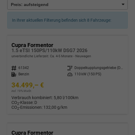
In Ihrer aktuellen Filterung befinden sich
8
Fahrzeuge:
Cupra Formentor
1.5 eTSI 150PS/110kW DSG7 2026
unverbindliche Lieferzeit: Ca. 4-5 Monate
Neuwagen
Fahrzeugnr.
61342
Getriebe
Doppelkupplungsgetriebe (DSG)
Kraftstoff
Benzin
Leistung
110 kW (150 PS)
34.499,– €
incl. 19% MwSt.
Verbrauch kombiniert:
5,80 l/100km
CO
-Klasse:
D
2
CO
-Emissionen:
132,00 g/km
2
Cupra Formentor