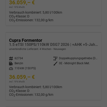
36.059,– €
incl. 19% MwSt.
Verbrauch kombiniert:
5,80 l/100km
CO
-Klasse:
D
2
CO
-Emissionen:
132,00 g/km
2
Cupra Formentor
1.5 eTSI 150PS/110kW DSG7 2026 | +AHK +5-Jahre Erw. Garantie +NAVI +UPGRADE-Paket
unverbindliche Lieferzeit:
4 Wochen
Neuwagen
Fahrzeugnr.
62734
Getriebe
Doppelkupplungsgetriebe (DSG)
Kraftstoff
Benzin
Außenfarbe
0E - Midnight Black Met.
Leistung
110 kW (150 PS)
36.059,– €
incl. 19% MwSt.
Verbrauch kombiniert:
5,80 l/100km
CO
-Klasse:
D
2
CO
-Emissionen:
132,00 g/km
2