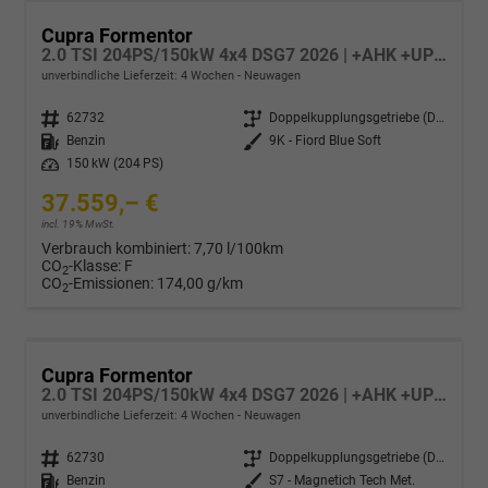
Cupra Formentor
2.0 TSI 204PS/150kW 4x4 DSG7 2026 | +AHK +UPGRADE-Paket +Immersive +5-Jahre Erw. Garantie
unverbindliche Lieferzeit:
4 Wochen
Neuwagen
Fahrzeugnr.
62732
Getriebe
Doppelkupplungsgetriebe (DSG)
Kraftstoff
Benzin
Außenfarbe
9K - Fiord Blue Soft
Leistung
150 kW (204 PS)
37.559,– €
incl. 19% MwSt.
Verbrauch kombiniert:
7,70 l/100km
CO
-Klasse:
F
2
CO
-Emissionen:
174,00 g/km
2
Cupra Formentor
2.0 TSI 204PS/150kW 4x4 DSG7 2026 | +AHK +UPGRADE-Paket +Immersive +5-Jahre Erw. Garantie
unverbindliche Lieferzeit:
4 Wochen
Neuwagen
Fahrzeugnr.
62730
Getriebe
Doppelkupplungsgetriebe (DSG)
Kraftstoff
Benzin
Außenfarbe
S7 - Magnetich Tech Met.