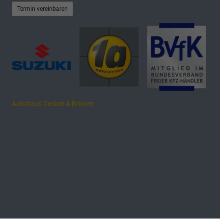
Termin vereinbaren
Autohaus Denker & Brünen