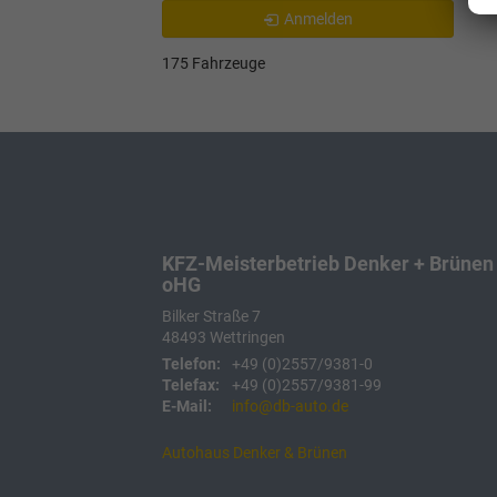
Anmelden
175 Fahrzeuge
KFZ-Meisterbetrieb Denker + Brünen
oHG
Bilker Straße 7
48493
Wettringen
Telefon:
+49 (0)2557/9381-0
Telefax:
+49 (0)2557/9381-99
E-Mail:
info@db-auto.de
Autohaus Denker & Brünen