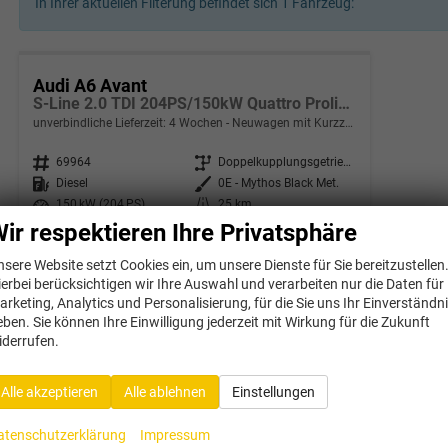
In Ihrer aktuellen Filterung befindet sich
1
Fahrzeug:
Audi A6 Avant
S-Line 2.0 TDI 204PS/150kW Quattro Proline S-Tronic 2026 +19" LM +AHK +Ambiente Paket +S-Sportfarhwerk +STH
unverbindliche Lieferzeit:
4 Wochen
Neuwagen mit Kurzzeitzulassung
Fahrzeugnr.
69964
Getriebe
Doppelkupplungsgetriebe (DSG)
Kraftstoff
Diesel
Außenfarbe
0E - Mythos Black Met.
Leistung
150 kW (204 PS)
Kilometerstand
25 km
30.09.2025
ir respektieren Ihre Privatsphäre
57.729,– €
nsere Website setzt Cookies ein, um unsere Dienste für Sie bereitzustellen
ierbei berücksichtigen wir Ihre Auswahl und verarbeiten nur die Daten für
incl. 19% MwSt.
arketing, Analytics und Personalisierung, für die Sie uns Ihr Einverständn
Verbrauch kombiniert:
5,60 l/100km
CO
-Klasse:
E
eben. Sie können Ihre Einwilligung jederzeit mit Wirkung für die Zukunft
2
CO
-Emissionen:
142,00 g/km
iderrufen.
2
Alle akzeptieren
Alle ablehnen
Einstellungen
atenschutzerklärung
Impressum