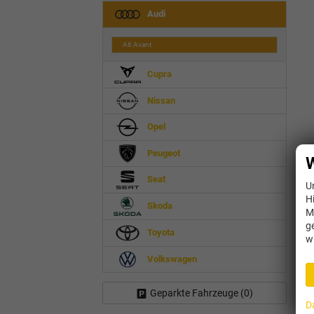
Audi
A6 Avant
Cupra
Nissan
Opel
Peugeot
W
Seat
U
H
Skoda
M
g
Toyota
w
Volkswagen
Geparkte Fahrzeuge (
0
)
D