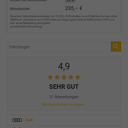
235,– €
Monatsraten
Bei einem Nettodarlehensbetrag von 5.000,- EUR erhalten zwei Drittel der Kunden einen
effektiven Jahreszins von 6,99% oder günstiger (gebundener Sollzinssatz 6,99% p.a.
inkl. eines Bearbeitungsentgelts).
unverbindliche Berechnung
Fahrzeugnr.
4,9
SEHR GUT
31 Bewertungen
Alle Bewertungen anzeigen >
Audi