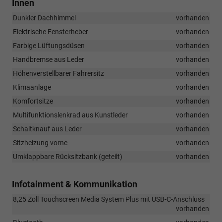
Innen
Dunkler Dachhimmel
vorhanden
Elektrische Fensterheber
vorhanden
Farbige Lüftungsdüsen
vorhanden
Handbremse aus Leder
vorhanden
Höhenverstellbarer Fahrersitz
vorhanden
Klimaanlage
vorhanden
Komfortsitze
vorhanden
Multifunktionslenkrad aus Kunstleder
vorhanden
Schaltknauf aus Leder
vorhanden
Sitzheizung vorne
vorhanden
Umklappbare Rücksitzbank (geteilt)
vorhanden
Infotainment & Kommunikation
8,25 Zoll Touchscreen Media System Plus mit USB-C-Anschluss
vorhanden