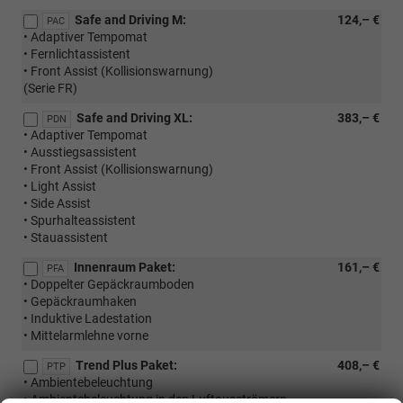
Safe and Driving M:
124,– €
PAC
• Adaptiver Tempomat
• Fernlichtassistent
• Front Assist (Kollisionswarnung)
(Serie FR)
Safe and Driving XL:
383,– €
PDN
• Adaptiver Tempomat
• Ausstiegsassistent
• Front Assist (Kollisionswarnung)
• Light Assist
• Side Assist
• Spurhalteassistent
• Stauassistent
Innenraum Paket:
161,– €
PFA
• Doppelter Gepäckraumboden
• Gepäckraumhaken
• Induktive Ladestation
• Mittelarmlehne vorne
Trend Plus Paket:
408,– €
PTP
• Ambientebeleuchtung
• Ambientebeleuchtung in den Luftausströmern