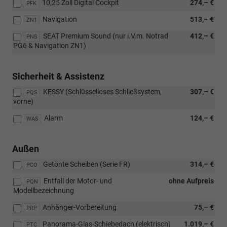
10,25 Zoll Digital Cockpit
274,– €
PFK
Navigation
513,– €
ZN1
SEAT Premium Sound (nur i.V.m. Notrad
412,– €
PNS
PG6 & Navigation ZN1)
Sicherheit & Assistenz
KESSY (Schlüsselloses Schließsystem,
307,– €
PQS
vorne)
Alarm
124,– €
WAS
Außen
Getönte Scheiben (Serie FR)
314,– €
PCO
Entfall der Motor- und
ohne Aufpreis
PQN
Modellbezeichnung
Anhänger-Vorbereitung
75,– €
PRP
Panorama-Glas-Schiebedach (elektrisch)
1.019,– €
PTC