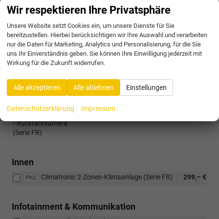
• Automatisch abblendender Innenspiegel
Wir respektieren Ihre Privatsphäre
• Getönte Scheiben hinten
Unsere Website setzt Cookies ein, um unsere Dienste für Sie
• Regensensor
bereitzustellen. Hierbei berücksichtigen wir Ihre Auswahl und verarbeiten
• Rückfahrkamera
nur die Daten für Marketing, Analytics und Personalisierung, für die Sie
Style+ Paket:
513,– €
P25
uns Ihr Einverständnis geben. Sie können Ihre Einwilligung jederzeit mit
• Innenraum Paket (PFA)
Wirkung für die Zukunft widerrufen.
• KESSY (PQS)
• Safe & Driving Paket M (PAC)
Alle akzeptieren
Alle ablehnen
Einstellungen
• Vision Plus Paket (PCK)
Vision Plus Paket:
199,– €
PCK
Datenschutzerklärung
Impressum
• Parksensoren vorne und hinten
• Rückfahrkamera
(Serie FR)
Innen
Climatronic 2-Zonen-Klimaanlage (Serie FR)
299,– €
PH2
Infotainment & Kommunikation