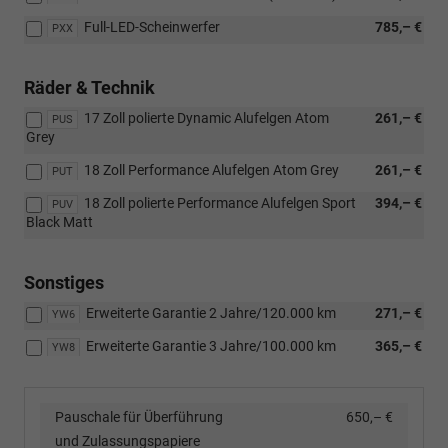
Full-LED-Scheinwerfer
785,– €
PXX
Räder & Technik
17 Zoll polierte Dynamic Alufelgen Atom
261,– €
PUS
Grey
18 Zoll Performance Alufelgen Atom Grey
261,– €
PUT
18 Zoll polierte Performance Alufelgen Sport
394,– €
PUV
Black Matt
Sonstiges
Erweiterte Garantie 2 Jahre/120.000 km
271,– €
YW6
Erweiterte Garantie 3 Jahre/100.000 km
365,– €
YW8
Pauschale für Überführung
650,– €
und Zulassungspapiere