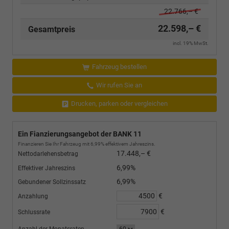
22.766,– €
22.598,– €
Gesamtpreis
incl. 19% MwSt.
Fahrzeug bestellen
Wir rufen Sie an
Drucken, parken oder vergleichen
Ein Fianzierungsangebot der BANK 11
Finanzieren Sie Ihr Fahrzeug mit 6,99% effektivem Jahreszins.
17.448,– €
Nettodarlehensbetrag
6,99%
Effektiver Jahreszins
6,99%
Gebundener Sollzinssatz
€
Anzahlung
€
Schlussrate
Anzahl der Monatsraten