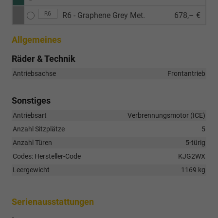
R6
R6 - Graphene Grey Met.
678,– €
Allgemeines
Räder & Technik
Antriebsachse
Frontantrieb
Sonstiges
Antriebsart
Verbrennungsmotor (ICE)
Anzahl Sitzplätze
5
Anzahl Türen
5-türig
Codes: Hersteller-Code
KJG2WX
Leergewicht
1169 kg
Serienausstattungen