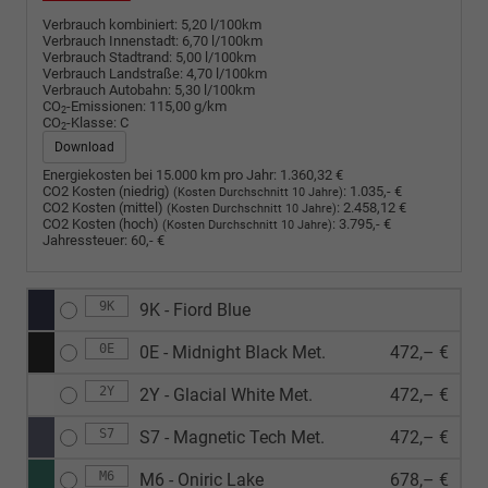
Verbrauch kombiniert:
5,20 l/100km
Verbrauch Innenstadt:
6,70 l/100km
Verbrauch Stadtrand:
5,00 l/100km
Verbrauch Landstraße:
4,70 l/100km
Verbrauch Autobahn:
5,30 l/100km
CO
-Emissionen:
115,00 g/km
2
CO
-Klasse:
C
2
Download
Energiekosten bei 15.000 km pro Jahr:
1.360,32 €
CO2 Kosten (niedrig)
:
1.035,- €
(Kosten Durchschnitt 10 Jahre)
CO2 Kosten (mittel)
:
2.458,12 €
(Kosten Durchschnitt 10 Jahre)
CO2 Kosten (hoch)
:
3.795,- €
(Kosten Durchschnitt 10 Jahre)
Jahressteuer:
60,- €
9K
9K - Fiord Blue
0E
0E - Midnight Black Met.
472,– €
2Y
2Y - Glacial White Met.
472,– €
S7
S7 - Magnetic Tech Met.
472,– €
M6
M6 - Oniric Lake
678,– €