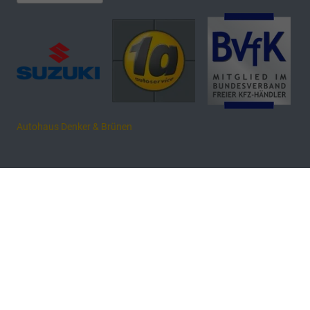
Autohaus Denker & Brünen