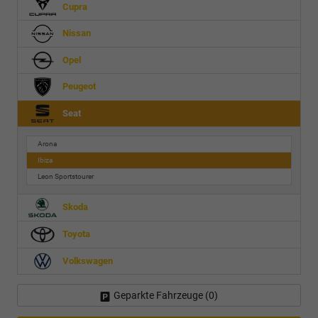
Cupra
Nissan
Opel
Peugeot
Seat
Arona
Ibiza
Leon Sportstourer
Skoda
Toyota
Volkswagen
Geparkte Fahrzeuge (
0
)