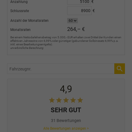
€
Anzahlung
€
Schlussrate
Anzahl der Monatsraten
264,– €
Monatsraten
Bei einem Nettodarlehensbetrag von 5.000,- EUR erhalten zwei Drittel der Kunden einen
effektiven Jahreszins von 6,99% oder günstiger (gebundener Sollzinssatz 6,99% p.a.
inkl. eines Bearbeitungsentgelts).
unverbindliche Berechnung
Fahrzeugnr.
4,9
SEHR GUT
31 Bewertungen
Alle Bewertungen anzeigen >