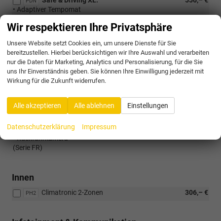
Safe & Driving XL:
556,– €
PDN
• Adaptiver Tempomat
• Ausstiegsassistent
Wir respektieren Ihre Privatsphäre
• Front Assist (Kollisionswarnung)
• Light Assist
Unsere Website setzt Cookies ein, um unsere Dienste für Sie
• Side Assist
bereitzustellen. Hierbei berücksichtigen wir Ihre Auswahl und verarbeiten
• Spurhalteassistent
nur die Daten für Marketing, Analytics und Personalisierung, für die Sie
• Stauassistent
uns Ihr Einverständnis geben. Sie können Ihre Einwilligung jederzeit mit
Wirkung für die Zukunft widerrufen.
Trend Plus Paket:
502,– €
PTP
• Ambientebeleuchtung
• Ambientebeleuchtung in den Luftausströmern
Alle akzeptieren
Alle ablehnen
Einstellungen
• Automatisch abblendender Innenspiegel
• Getönte Scheiben hinten
Datenschutzerklärung
Impressum
• Regensensor
• Rückfahrkamera
(Serie FR)
Innen
Climatronic 2-Zonen
306,– €
PH2