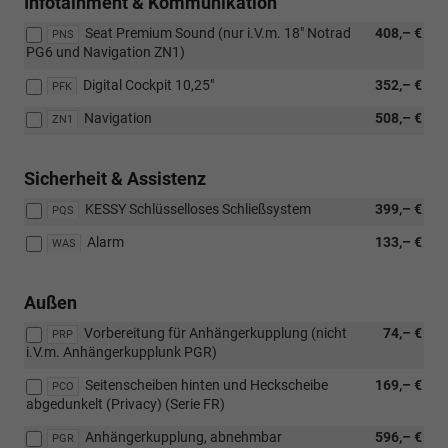
Infotainment & Kommunikation
Seat Premium Sound (nur i.V.m. 18" Notrad
408,– €
PNS
PG6 und Navigation ZN1)
Digital Cockpit 10,25"
352,– €
PFK
Navigation
508,– €
ZN1
Sicherheit & Assistenz
KESSY Schlüsselloses Schließsystem
399,– €
PQS
Alarm
133,– €
WAS
Außen
Vorbereitung für Anhängerkupplung (nicht
74,– €
PRP
i.V.m. Anhängerkupplunk PGR)
Seitenscheiben hinten und Heckscheibe
169,– €
PCO
abgedunkelt (Privacy) (Serie FR)
Anhängerkupplung, abnehmbar
596,– €
PGR