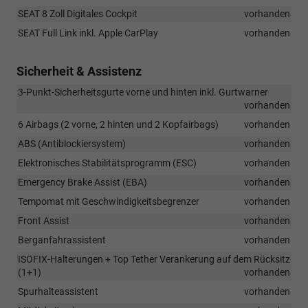
SEAT 8 Zoll Digitales Cockpit
vorhanden
SEAT Full Link inkl. Apple CarPlay
vorhanden
Sicherheit & Assistenz
3-Punkt-Sicherheitsgurte vorne und hinten inkl. Gurtwarner
vorhanden
6 Airbags (2 vorne, 2 hinten und 2 Kopfairbags)
vorhanden
ABS (Antiblockiersystem)
vorhanden
Elektronisches Stabilitätsprogramm (ESC)
vorhanden
Emergency Brake Assist (EBA)
vorhanden
Tempomat mit Geschwindigkeitsbegrenzer
vorhanden
Front Assist
vorhanden
Berganfahrassistent
vorhanden
ISOFIX-Halterungen + Top Tether Verankerung auf dem Rücksitz
(1+1)
vorhanden
Spurhalteassistent
vorhanden