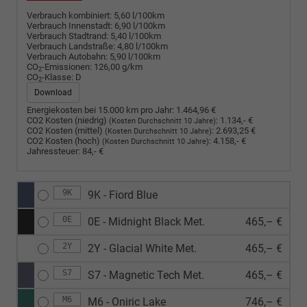
Verbrauch kombiniert:
5,60 l/100km
Verbrauch Innenstadt:
6,90 l/100km
Verbrauch Stadtrand:
5,40 l/100km
Verbrauch Landstraße:
4,80 l/100km
Verbrauch Autobahn:
5,90 l/100km
CO
-Emissionen:
126,00 g/km
2
CO
-Klasse:
D
2
Download
Energiekosten bei 15.000 km pro Jahr:
1.464,96 €
CO2 Kosten (niedrig)
:
1.134,- €
(Kosten Durchschnitt 10 Jahre)
CO2 Kosten (mittel)
:
2.693,25 €
(Kosten Durchschnitt 10 Jahre)
CO2 Kosten (hoch)
:
4.158,- €
(Kosten Durchschnitt 10 Jahre)
Jahressteuer:
84,- €
9K
9K - Fiord Blue
0E
0E - Midnight Black Met.
465,– €
2Y
2Y - Glacial White Met.
465,– €
S7
S7 - Magnetic Tech Met.
465,– €
M6
M6 - Oniric Lake
746,– €