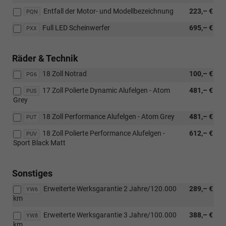
Entfall der Motor- und Modellbezeichnung
223,– €
PQN
Full LED Scheinwerfer
695,– €
PXX
Räder & Technik
18 Zoll Notrad
100,– €
PG6
17 Zoll Polierte Dynamic Alufelgen - Atom
481,– €
PUS
Grey
18 Zoll Performance Alufelgen - Atom Grey
481,– €
PUT
18 Zoll Polierte Performance Alufelgen -
612,– €
PUV
Sport Black Matt
Sonstiges
Erweiterte Werksgarantie 2 Jahre/120.000
289,– €
YW6
km
Erweiterte Werksgarantie 3 Jahre/100.000
388,– €
YW8
km