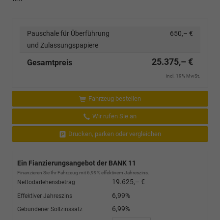
Pauschale für Überführung
650,– €
und Zulassungspapiere
25.375,– €
Gesamtpreis
incl. 19% MwSt.
Fahrzeug bestellen
Wir rufen Sie an
Drucken, parken oder vergleichen
Ein Fianzierungsangebot der BANK 11
Finanzieren Sie Ihr Fahrzeug mit 6,99% effektivem Jahreszins.
19.625,– €
Nettodarlehensbetrag
6,99%
Effektiver Jahreszins
6,99%
Gebundener Sollzinssatz