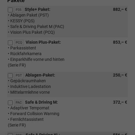
Pakete
Style+ Paket:
882,– €
P35
• Ablagen Paket (PST)
• KESSY (PQS)
• Safe & Driving Paket M (PAC)
• Vision Plus Paket (PCQ)
Vision Plus-Paket:
853,– €
PCQ
• Parkassistent
• Rückfahrkamera
• Einparkhilfe vorne und hinten
(Serie FR)
Ablagen-Paket:
250,– €
PST
• Gepäckraumhaken
• Induktive Ladestation
• Mittelarmlehne vorne
Safe & Driving M:
372,– €
PAC
• Adaptiver Tempomat
• Forward Collision Warning
• Fernlichtassistent
(Serie FR)