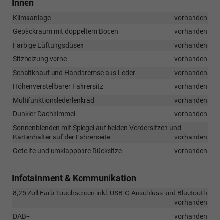
Innen
Klimaanlage
vorhanden
Gepäckraum mit doppeltem Boden
vorhanden
Farbige Lüftungsdüsen
vorhanden
Sitzheizung vorne
vorhanden
Schaltknauf und Handbremse aus Leder
vorhanden
Höhenverstellbarer Fahrersitz
vorhanden
Multifunktionslederlenkrad
vorhanden
Dunkler Dachhimmel
vorhanden
Sonnenblenden mit Spiegel auf beiden Vordersitzen und
Kartenhalter auf der Fahrerseite
vorhanden
Geteilte und umklappbare Rücksitze
vorhanden
Infotainment & Kommunikation
8,25 Zoll Farb-Touchscreen inkl. USB-C-Anschluss und Bluetooth
vorhanden
DAB+
vorhanden