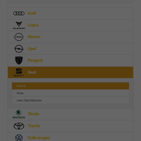
Audi
Cupra
Nissan
Opel
Peugeot
Seat
Arona
Ibiza
Leon Sportstourer
Skoda
Toyota
Volkswagen