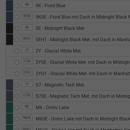
9K
9K - Fiord Blue
9K0E
9K0E - Fiord Blue mit Dach in Midnight Black 
0E
0E - Midnight Black Met.
0EH1
0EH1 - Midnight Black Met. mit Dach in Manh
2Y
2Y - Glacial White Met.
2Y0E
2Y0E - Glacial White Met. mit Dach in Midnigh
2YH1
2YH1 - Glacial White Met. mit Dach in Manha
S7
S7 - Magnetic Tech Met.
S70E
S70E - Magnetic Tech Met. mit Dach in Midni
M6
M6 - Oniric Lake
M60E
M60E - Oniric Lake mit Dach in Midnight Blac
M6H1