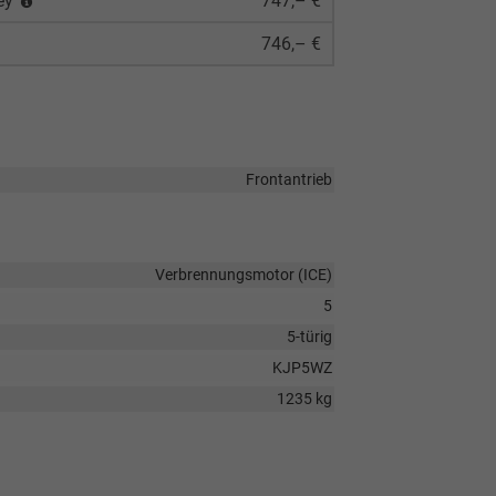
rey
747,– €
746,– €
Frontantrieb
Verbrennungsmotor (ICE)
5
5-türig
KJP5WZ
1235 kg