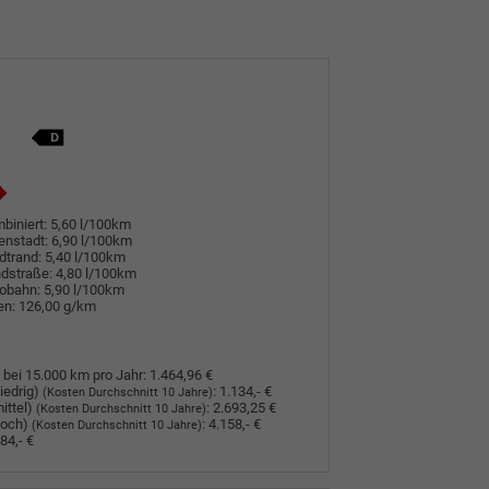
biniert:
5,60 l/100km
enstadt:
6,90 l/100km
dtrand:
5,40 l/100km
dstraße:
4,80 l/100km
tobahn:
5,90 l/100km
en:
126,00 g/km
 bei 15.000 km pro Jahr:
1.464,96 €
iedrig)
:
1.134,- €
(Kosten Durchschnitt 10 Jahre)
ittel)
:
2.693,25 €
(Kosten Durchschnitt 10 Jahre)
hoch)
:
4.158,- €
(Kosten Durchschnitt 10 Jahre)
84,- €