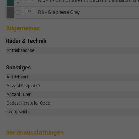
M6H1 - Oniric Lake mit Dach in Manhattan G
R6
R6 - Graphene Grey
Allgemeines
Räder & Technik
Antriebsachse
Sonstiges
Antriebsart
Anzahl Sitzplätze
Anzahl Türen
Codes: Hersteller-Code
Leergewicht
Serienausstattungen