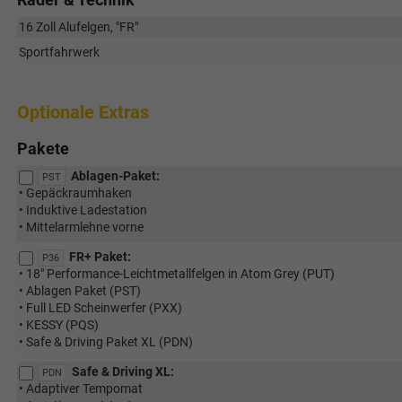
16 Zoll Alufelgen, "FR"
Sportfahrwerk
Optionale Extras
Pakete
Ablagen-Paket:
PST
• Gepäckraumhaken
• Induktive Ladestation
• Mittelarmlehne vorne
FR+ Paket:
P36
• 18" Performance-Leichtmetallfelgen in Atom Grey (PUT)
• Ablagen Paket (PST)
• Full LED Scheinwerfer (PXX)
• KESSY (PQS)
• Safe & Driving Paket XL (PDN)
Safe & Driving XL:
PDN
• Adaptiver Tempomat