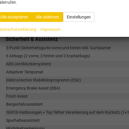
iderrufen.
SEAT 8 Zoll Digitales Cockpit
SEAT Driving Profile
Alle akzeptieren
Alle ablehnen
Einstellungen
SEAT Full Link inkl. Apple CarPlay
atenschutzerklärung
Impressum
Sicherheit & Assistenz
3-Punkt-Sicherheitsgurte vorne und hinten inkl. Gurtwarner
6 Airbags (2 vorne, 2 hinten und 2 Kopfairbags)
ABS (Antiblockiersystem)
Adaptiver Tempomat
Elektronisches Stabilitätsprogramm (ESC)
Emergency Brake Assist (EBA)
Front Assist
Berganfahrassistent
ISOFIX-Halterungen + Top Tether Verankerung auf dem Rücksitz (1+1
Spurhalteassistent
Müdigkeitserkennung