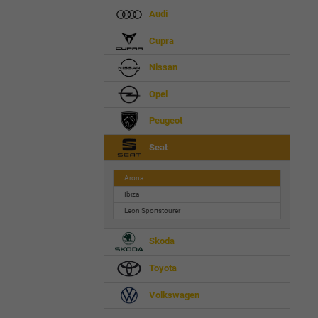
Audi
Cupra
Nissan
Opel
Peugeot
Seat
Arona
Ibiza
Leon Sportstourer
Skoda
Toyota
Volkswagen