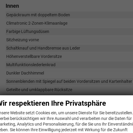
Innen
Gepäckraum mit doppeltem Boden
Climatronic 2-Zonen-Klimaanlage
Farbige Lüftungsdüsen
Sitzheizung vorne
Schaltknauf und Handbremse aus Leder
Höhenverstellbare Vordersitze
Multifunktionslederlenkrad
Dunkler Dachhimmel
Sonnenblenden mit Spiegel auf beiden Vordersitzen und Kartenhalter 
Geteilte und umklappbare Rücksitze
Sportsitze vorne
ir respektieren Ihre Privatsphäre
Ambientebeleuchtung im Fußraum, in der Mittelkonsole und den Türv
nsere Website setzt Cookies ein, um unsere Dienste für Sie bereitzustellen
ierbei berücksichtigen wir Ihre Auswahl und verarbeiten nur die Daten für
Infotainment & Kommunikation
arketing, Analytics und Personalisierung, für die Sie uns Ihr Einverständn
eben. Sie können Ihre Einwilligung jederzeit mit Wirkung für die Zukunft
DAB+