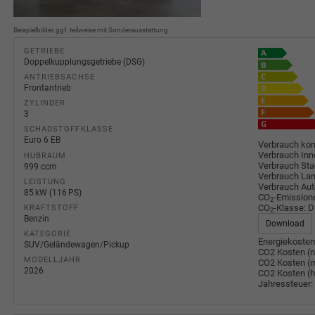
Beispielbilder, ggf. teilweise mit Sonderausstattung
GETRIEBE
Doppelkupplungsgetriebe (DSG)
ANTRIEBSACHSE
Frontantrieb
ZYLINDER
3
SCHADSTOFFKLASSE
Euro 6 EB
Verbrauch kom
Verbrauch Inn
HUBRAUM
Verbrauch Sta
999 ccm
Verbrauch Lan
LEISTUNG
Verbrauch Au
85 kW (116 PS)
CO
-Emission
2
CO
-Klasse:
D
KRAFTSTOFF
2
Benzin
Download
KATEGORIE
Energiekosten
SUV/Geländewagen/Pickup
CO2 Kosten (n
MODELLJAHR
CO2 Kosten (m
2026
CO2 Kosten (
Jahressteuer: