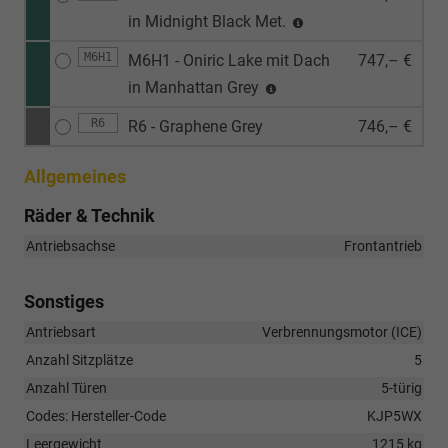
in Midnight Black Met.
M6H1
M6H1 - Oniric Lake mit Dach
747,– €
in Manhattan Grey
R6
R6 - Graphene Grey
746,– €
Allgemeines
Räder & Technik
Antriebsachse
Frontantrieb
Sonstiges
Antriebsart
Verbrennungsmotor (ICE)
Anzahl Sitzplätze
5
Anzahl Türen
5-türig
Codes: Hersteller-Code
KJP5WX
Leergewicht
1215 kg