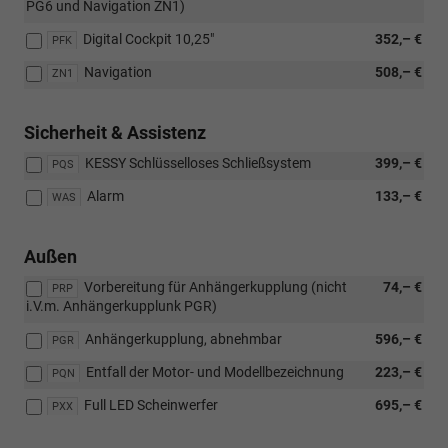
PG6 und Navigation ZN1)
Digital Cockpit 10,25"
352,– €
PFK
Navigation
508,– €
ZN1
Sicherheit & Assistenz
KESSY Schlüsselloses Schließsystem
399,– €
PQS
Alarm
133,– €
WAS
Außen
Vorbereitung für Anhängerkupplung (nicht
74,– €
PRP
i.V.m. Anhängerkupplunk PGR)
Anhängerkupplung, abnehmbar
596,– €
PGR
Entfall der Motor- und Modellbezeichnung
223,– €
PQN
Full LED Scheinwerfer
695,– €
PXX