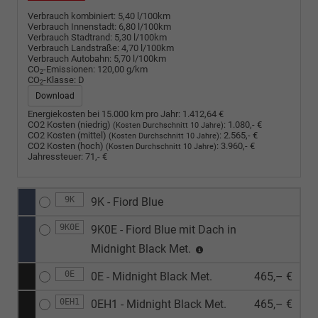
Verbrauch kombiniert:
5,40 l/100km
Verbrauch Innenstadt:
6,80 l/100km
Verbrauch Stadtrand:
5,30 l/100km
Verbrauch Landstraße:
4,70 l/100km
Verbrauch Autobahn:
5,70 l/100km
CO
-Emissionen:
120,00 g/km
2
CO
-Klasse:
D
2
Download
Energiekosten bei 15.000 km pro Jahr:
1.412,64 €
CO2 Kosten (niedrig)
:
1.080,- €
(Kosten Durchschnitt 10 Jahre)
CO2 Kosten (mittel)
:
2.565,- €
(Kosten Durchschnitt 10 Jahre)
CO2 Kosten (hoch)
:
3.960,- €
(Kosten Durchschnitt 10 Jahre)
Jahressteuer:
71,- €
9K
9K - Fiord Blue
9K0E
9K0E - Fiord Blue mit Dach in
Midnight Black Met.
0E
0E - Midnight Black Met.
465,– €
0EH1
0EH1 - Midnight Black Met.
465,– €