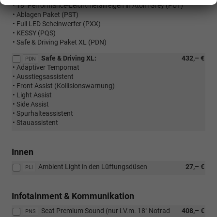
• 18" Performance-Leichtmetallfelgen in Atom Grey (PUT)
• Ablagen Paket (PST)
• Full LED Scheinwerfer (PXX)
• KESSY (PQS)
• Safe & Driving Paket XL (PDN)
Safe & Driving XL:
432,– €
PDN
• Adaptiver Tempomat
• Ausstiegsassistent
• Front Assist (Kollisionswarnung)
• Light Assist
• Side Assist
• Spurhalteassistent
• Stauassistent
Innen
Ambient Light in den Lüftungsdüsen
27,– €
PLI
Infotainment & Kommunikation
Seat Premium Sound (nur i.V.m. 18" Notrad
408,– €
PNS