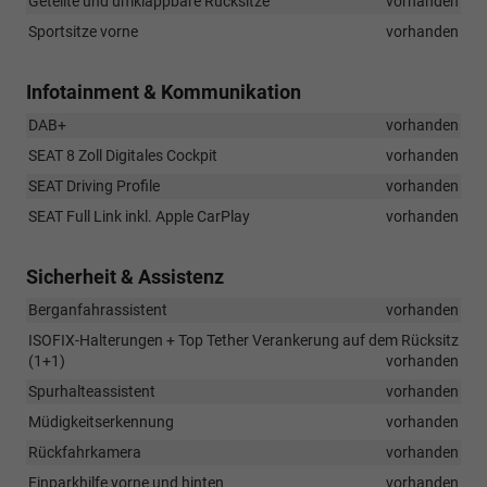
Geteilte und umklappbare Rücksitze
vorhanden
Sportsitze vorne
vorhanden
Infotainment & Kommunikation
DAB+
vorhanden
SEAT 8 Zoll Digitales Cockpit
vorhanden
SEAT Driving Profile
vorhanden
SEAT Full Link inkl. Apple CarPlay
vorhanden
Sicherheit & Assistenz
Berganfahrassistent
vorhanden
ISOFIX-Halterungen + Top Tether Verankerung auf dem Rücksitz
(1+1)
vorhanden
Spurhalteassistent
vorhanden
Müdigkeitserkennung
vorhanden
Rückfahrkamera
vorhanden
Einparkhilfe vorne und hinten
vorhanden