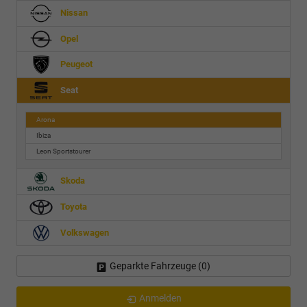
Nissan
Opel
Peugeot
Seat
Arona
Ibiza
Leon Sportstourer
Skoda
Toyota
Volkswagen
Geparkte Fahrzeuge (
0
)
Anmelden