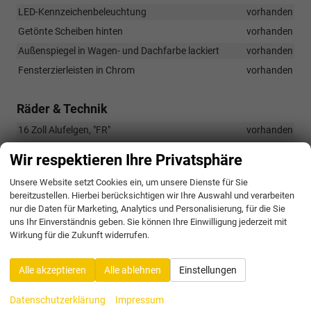
LED-Kennzeichenbeleuchtung
vorhanden
Getönte Scheiben hinten
vorhanden
Außenspiegel in Wagen- und Dachfarbe lackiert
vorhanden
Fensterzierleisten in Chrom
vorhanden
Räder & Technik
16 Zoll Alufelgen, "FR"
vorhanden
Sportfahrwerk
vorhanden
Wir respektieren Ihre Privatsphäre
Unsere Website setzt Cookies ein, um unsere Dienste für Sie
Optionale Extras
bereitzustellen. Hierbei berücksichtigen wir Ihre Auswahl und verarbeiten
nur die Daten für Marketing, Analytics und Personalisierung, für die Sie
Pakete
uns Ihr Einverständnis geben. Sie können Ihre Einwilligung jederzeit mit
Wirkung für die Zukunft widerrufen.
Ablagen-Paket:
250,– €
PST
• Gepäckraumhaken
• Induktive Ladestation
Alle akzeptieren
Alle ablehnen
Einstellungen
• Mittelarmlehne vorne
Datenschutzerklärung
Impressum
FR+ Paket:
888,– €
P36