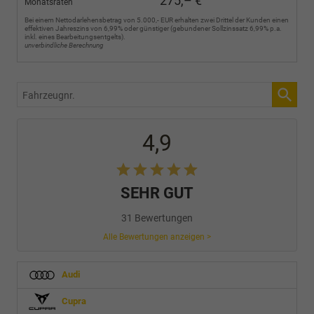
275,– €
Monatsraten
Bei einem Nettodarlehensbetrag von 5.000,- EUR erhalten zwei Drittel der Kunden einen
effektiven Jahreszins von 6,99% oder günstiger (gebundener Sollzinssatz 6,99% p.a.
inkl. eines Bearbeitungsentgelts).
unverbindliche Berechnung
Fahrzeugnr.
4,9
SEHR GUT
31 Bewertungen
Alle Bewertungen anzeigen >
Audi
Cupra