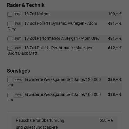
Räder & Technik
18 Zoll Notrad
100,– €
PG6
17 Zoll Polierte Dynamic Alufelgen - Atom
481,– €
PUS
Grey
18 Zoll Performance Alufelgen - Atom Grey
481,– €
PUT
18 Zoll Polierte Performance Alufelgen -
612,– €
PUV
Sport Black Matt
Sonstiges
Erweiterte Werksgarantie 2 Jahre/120.000
289,– €
YW6
km
Erweiterte Werksgarantie 3 Jahre/100.000
388,– €
YW8
km
Pauschale für Überführung
650,– €
und Zulassungspapiere