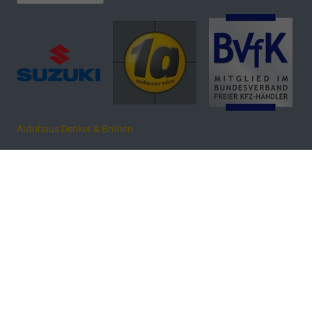
Autohaus Denker & Brünen