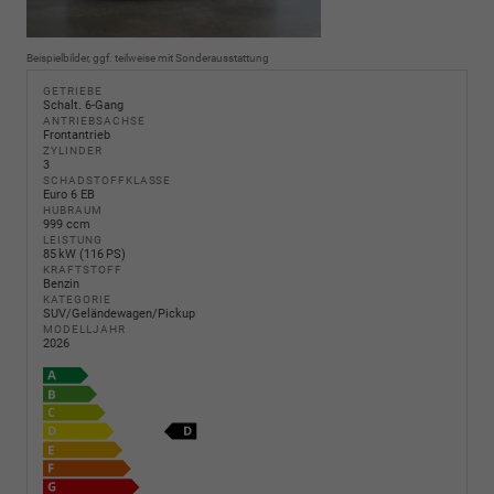
Beispielbilder, ggf. teilweise mit Sonderausstattung
GETRIEBE
Schalt. 6-Gang
ANTRIEBSACHSE
Frontantrieb
ZYLINDER
3
SCHADSTOFFKLASSE
Euro 6 EB
HUBRAUM
999 ccm
LEISTUNG
85 kW (116 PS)
KRAFTSTOFF
Benzin
KATEGORIE
SUV/Geländewagen/Pickup
MODELLJAHR
2026