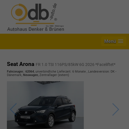
Menü
Seat Arona
FR 1.0 TSI 116PS/85kW 6G 2026 *Faceliftet*
Fahrzeugnr.
:
62064
, unverbindliche Lieferzeit:
6 Monate
, Landesversion: DK -
Dänemark,
Neuwagen
, Zentrallager (extern)