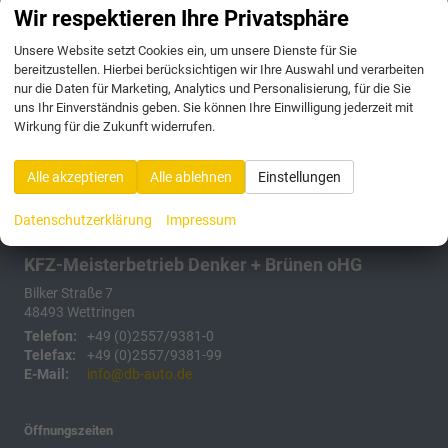
Anmelden
Wir respektieren Ihre Privatsphäre
Unsere Website setzt Cookies ein, um unsere Dienste für Sie
175 Fahrzeuge
bereitzustellen. Hierbei berücksichtigen wir Ihre Auswahl und verarbeiten
nur die Daten für Marketing, Analytics und Personalisierung, für die Sie
uns Ihr Einverständnis geben. Sie können Ihre Einwilligung jederzeit mit
Wirkung für die Zukunft widerrufen.
Alle akzeptieren
Alle ablehnen
Einstellungen
Datenschutzerklärung
Impressum
KFZ-Meisterbetrieb Denker + Brünen oHG
Bilker Straße 7
48493
Wettringen
Telefon:
+49 (0)2557/9381-0
Telefax:
+49 (0)2557/9381-99
E-Mail:
info@db-auto.de
Öffnungszeiten