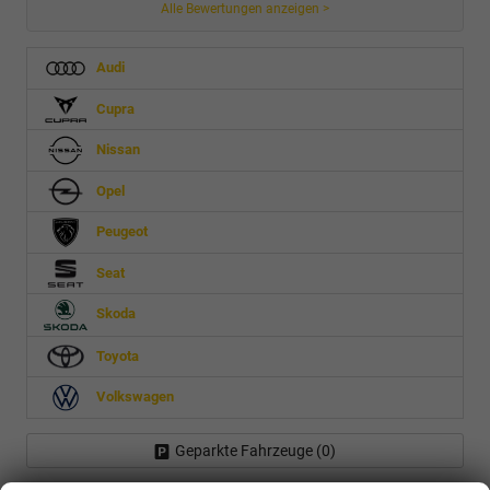
Alle Bewertungen anzeigen >
Audi
Cupra
Nissan
Opel
Peugeot
Seat
Skoda
Toyota
Volkswagen
Geparkte Fahrzeuge (
0
)