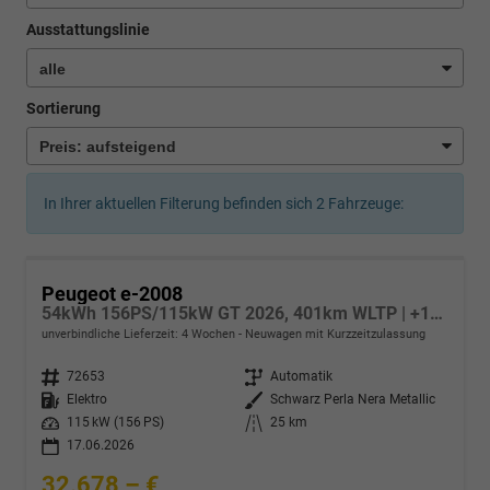
Ausstattungslinie
Sortierung
In Ihrer aktuellen Filterung befinden sich
2
Fahrzeuge:
Peugeot e-2008
54kWh 156PS/115kW GT 2026, 401km WLTP | +17" ALU +360-Grad&RFK +Wärmepumpe +Adaptiver Tempomat +Apple CarPlay +SHZ +FULL-LED-Scheinwerfer +Getönte Scheiben
unverbindliche Lieferzeit:
4 Wochen
Neuwagen mit Kurzzeitzulassung
Fahrzeugnr.
72653
Getriebe
Automatik
Kraftstoff
Elektro
Außenfarbe
Schwarz Perla Nera Metallic
Leistung
115 kW (156 PS)
Kilometerstand
25 km
17.06.2026
32.678,– €