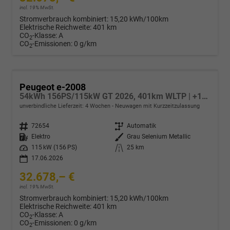
incl. 19% MwSt.
Stromverbrauch kombiniert:
15,20 kWh/100km
Elektrische Reichweite:
401 km
CO
-Klasse:
A
2
CO
-Emissionen:
0 g/km
2
Peugeot e-2008
54kWh 156PS/115kW GT 2026, 401km WLTP | +17" ALU +360-Grad&RFK +Wärmepumpe +Adaptiver Tempomat +Apple CarPlay +SHZ +FULL-LED-Scheinwerfer +Getönte Scheiben
unverbindliche Lieferzeit:
4 Wochen
Neuwagen mit Kurzzeitzulassung
Fahrzeugnr.
72654
Getriebe
Automatik
Kraftstoff
Elektro
Außenfarbe
Grau Selenium Metallic
Leistung
115 kW (156 PS)
Kilometerstand
25 km
17.06.2026
32.678,– €
incl. 19% MwSt.
Stromverbrauch kombiniert:
15,20 kWh/100km
Elektrische Reichweite:
401 km
CO
-Klasse:
A
2
CO
-Emissionen:
0 g/km
2