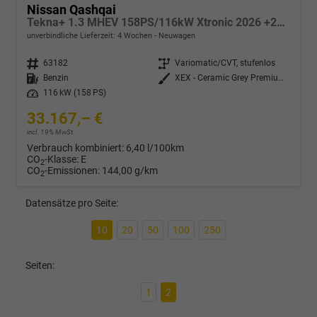
Nissan Qashqai
Tekna+ 1.3 MHEV 158PS/116kW Xtronic 2026 +20"ALU+PANO+BOSE+HuD
unverbindliche Lieferzeit:
4 Wochen
Neuwagen
Fahrzeugnr.
63182
Getriebe
Variomatic/CVT, stufenlos
Kraftstoff
Benzin
Außenfarbe
XEX - Ceramic Grey Premium Met. mit Dach in Solid Black
Leistung
116 kW (158 PS)
33.167,– €
incl. 19% MwSt.
Verbrauch kombiniert:
6,40 l/100km
CO
-Klasse:
E
2
CO
-Emissionen:
144,00 g/km
2
Datensätze pro Seite:
10
20
50
100
250
Seiten:
1
2