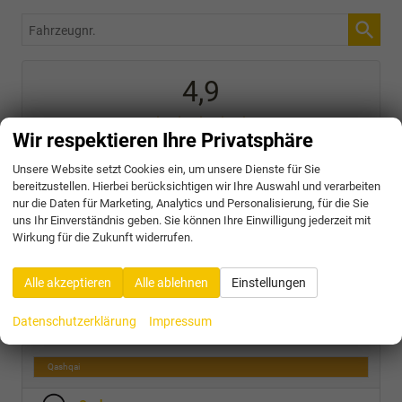
Fahrzeugnr.
4,9
Wir respektieren Ihre Privatsphäre
SEHR GUT
Unsere Website setzt Cookies ein, um unsere Dienste für Sie
bereitzustellen. Hierbei berücksichtigen wir Ihre Auswahl und verarbeiten
31 Bewertungen
nur die Daten für Marketing, Analytics und Personalisierung, für die Sie
Alle Bewertungen anzeigen >
uns Ihr Einverständnis geben. Sie können Ihre Einwilligung jederzeit mit
Wirkung für die Zukunft widerrufen.
Audi
Alle akzeptieren
Alle ablehnen
Einstellungen
Cupra
Datenschutzerklärung
Impressum
Nissan
Qashqai