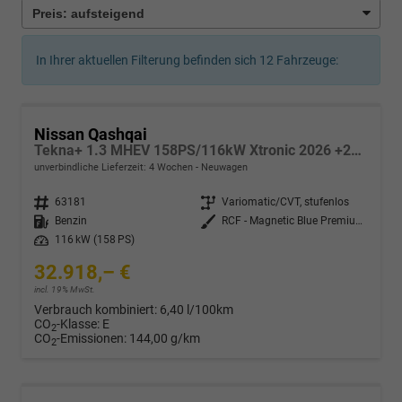
In Ihrer aktuellen Filterung befinden sich
12
Fahrzeuge:
Nissan Qashqai
Tekna+ 1.3 MHEV 158PS/116kW Xtronic 2026 +20"ALU+PANO+BOSE+HuD
unverbindliche Lieferzeit:
4 Wochen
Neuwagen
Fahrzeugnr.
63181
Getriebe
Variomatic/CVT, stufenlos
Kraftstoff
Benzin
Außenfarbe
RCF - Magnetic Blue Premium Met.
Leistung
116 kW (158 PS)
32.918,– €
incl. 19% MwSt.
Verbrauch kombiniert:
6,40 l/100km
CO
-Klasse:
E
2
CO
-Emissionen:
144,00 g/km
2