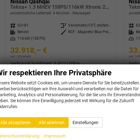
Nissan Qashqai
Nis
Tekna+ 1.3 MHEV 158PS/116kW Xtronic 2026 +20"ALU+PANO+BOSE+HuD
unverbindliche Lieferzeit:
4 Wochen
Neuwagen
unverb
Fahrzeugnr.
63181
Getriebe
Variomatic/CVT, stufenlos
Fahrzeugnr.
6
Kraftstoff
Benzin
Außenfarbe
RCF - Magnetic Blue Premium Met.
Kraftstoff
Be
Leistung
116 kW (158 PS)
Leistung
11
32.918,– €
33.
incl. 19% MwSt.
incl. 1
Verbrauch kombiniert:
6,40 l/100km
Verbr
CO
-Klasse:
E
CO
-
2
2
ir respektieren Ihre Privatsphäre
CO
-Emissionen:
144,00 g/km
CO
-
2
2
nsere Website setzt Cookies ein, um unsere Dienste für Sie bereitzustellen
Datensätze pro Seite:
ierbei berücksichtigen wir Ihre Auswahl und verarbeiten nur die Daten für
arketing, Analytics und Personalisierung, für die Sie uns Ihr Einverständn
10
20
50
100
250
eben. Sie können Ihre Einwilligung jederzeit mit Wirkung für die Zukunft
iderrufen.
Alle akzeptieren
Alle ablehnen
Einstellungen
atenschutzerklärung
Impressum