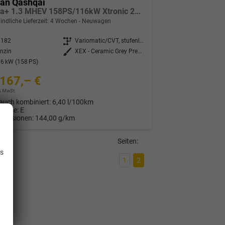
san Qashqai
Tekna+ 1.3 MHEV 158PS/116kW Xtronic 2026 +20"ALU+PANO+BOSE+HuD
indliche Lieferzeit:
4 Wochen
Neuwagen
3182
Getriebe
Variomatic/CVT, stufenlos
nzin
Außenfarbe
XEX - Ceramic Grey Premium Met. mit Dach in Solid Black
6 kW (158 PS)
167,– €
9% MwSt.
auch kombiniert:
6,40 l/100km
Klasse:
E
Emissionen:
144,00 g/km
.
Seiten:
is
1
2