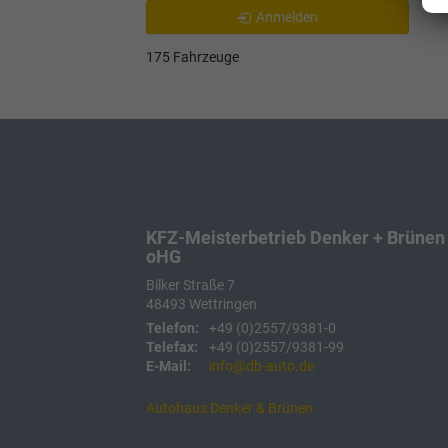
Anmelden
175 Fahrzeuge
KFZ-Meisterbetrieb Denker + Brünen
oHG
Bilker Straße 7
48493
Wettringen
Telefon:
+49 (0)2557/9381-0
Telefax:
+49 (0)2557/9381-99
E-Mail:
info@db-auto.de
Autohaus Denker & Brünen