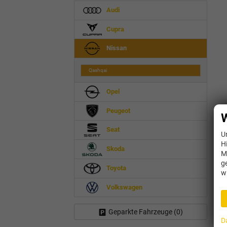
Audi
Cupra
Nissan
Qashqai
Opel
Peugeot
W
Seat
U
H
Skoda
M
g
Toyota
w
Volkswagen
Geparkte Fahrzeuge (
0
)
D