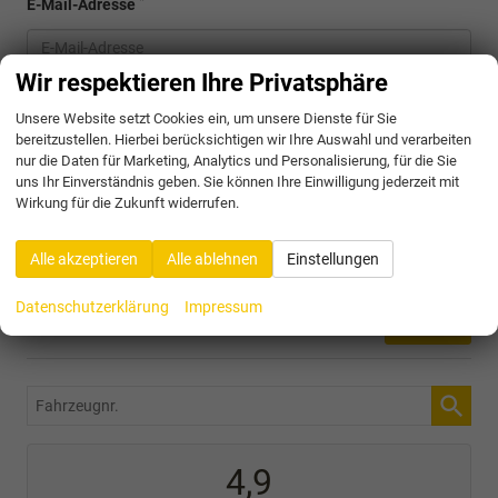
*
E-Mail-Adresse
Wir respektieren Ihre Privatsphäre
Ich willige ein, dass Denker & Brünen die von mir übermittelten
Unsere Website setzt Cookies ein, um unsere Dienste für Sie
Informationen und Kontaktdaten dazu verwendet, um mit mir
bereitzustellen. Hierbei berücksichtigen wir Ihre Auswahl und verarbeiten
anlässlich meiner Kontaktaufnahme in Verbindung zu treten, in
nur die Daten für Marketing, Analytics und Personalisierung, für die Sie
diesem Zusammenhang zu kommunizieren und meine Anfrage
uns Ihr Einverständnis geben. Sie können Ihre Einwilligung jederzeit mit
zu bearbeiten und abzuwickeln. Dies gilt insbesondere für die
Wirkung für die Zukunft widerrufen.
Verwendung der E-Mail-Adresse und der Telefonnummer zu den
vorgenannten Zwecken.
Die Datenschutzerklärung kann hier eingesehen werden.
Alle akzeptieren
Alle ablehnen
Einstellungen
Datenschutzerklärung
Impressum
Fahrzeugnr.
4,9