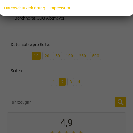
erledigt worden. Ein besonders Lob geht an Simon
Denker, der für uns immer erreichbar war und für alle
Datenschutzerklärung
Impressum
Fragen ein freundliches/offenes Ohr hatte. Guet gohn ut
Borchhorst, J&G Altemeyer
Datensätze pro Seite:
10
20
50
100
250
500
Seiten:
1
2
3
4
Fahrzeugnr.
4,9