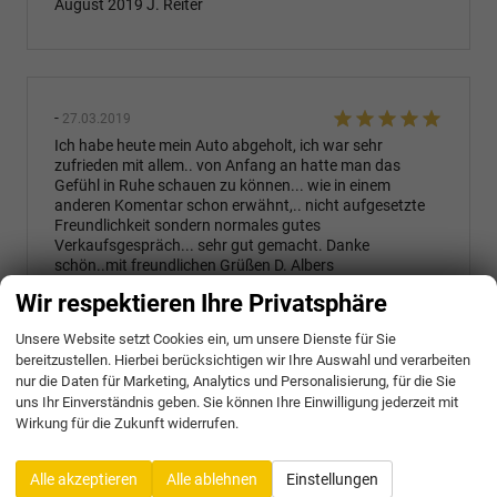
August 2019 J. Reiter
-
27.03.2019
Ich habe heute mein Auto abgeholt, ich war sehr
zufrieden mit allem.. von Anfang an hatte man das
Gefühl in Ruhe schauen zu können... wie in einem
anderen Komentar schon erwähnt,.. nicht aufgesetzte
Freundlichkeit sondern normales gutes
Verkaufsgespräch... sehr gut gemacht. Danke
schön..mit freundlichen Grüßen D. Albers
Wir respektieren Ihre Privatsphäre
Unsere Website setzt Cookies ein, um unsere Dienste für Sie
bereitzustellen. Hierbei berücksichtigen wir Ihre Auswahl und verarbeiten
G.Altemeyer
-
12.03.2019
nur die Daten für Marketing, Analytics und Personalisierung, für die Sie
uns Ihr Einverständnis geben. Sie können Ihre Einwilligung jederzeit mit
Wir haben heute unseren neuen Suzuki Swift in Empfang
Wirkung für die Zukunft widerrufen.
nehmen dürfen und möchten dem Team vom Autohaus
Denker & Brünen ein dickes Lob aussprechen. Von der
Beratung, über die Bestellung, bis hin zur Auslieferung/
Alle akzeptieren
Alle ablehnen
Einstellungen
Übergabe ist alles zu unserer vollsten Zufriedenheit