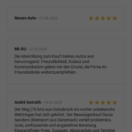
Neues Auto
-
01.08.2020
MI-SU
-
12.05.2020
Die Abwicklung zum Kauf meines Autos war
hervorragend. Freundlichkeit, Kulanz und
Kommunikation geben mir den Grund, die Firma im
Freundeskreis weiterzuempfehlen.
André Gerrath
-
14.03.2020
Der Weg (70 km) aus Osnabrück ins vorher unbekannte
Wettringen hat sich gelohnt. Der Neuwagenkauf Dacia
Sandero (Reimport aus Dänemark) verlief problemlos.
Gute, umfassende und angenehme Beratung.
Einwandfreier Preis. Zusagen, Absprachen und Termine