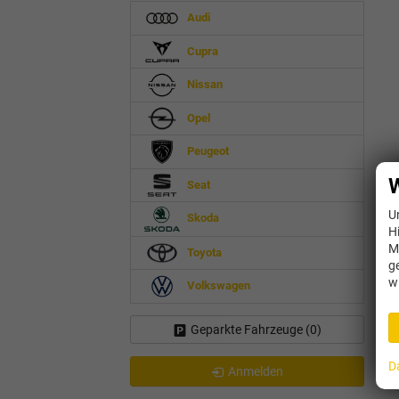
Audi
Cupra
Nissan
Opel
Peugeot
W
Seat
U
Skoda
H
M
Toyota
g
w
Volkswagen
Geparkte Fahrzeuge (
0
)
D
Anmelden