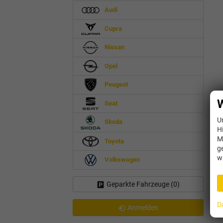
Audi
Cupra
Nissan
Opel
Peugeot
W
Seat
U
Skoda
H
M
Toyota
g
w
Volkswagen
Geparkte Fahrzeuge (
0
)
D
Anmelden