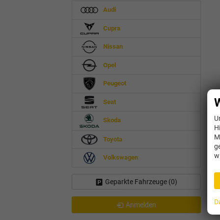
Audi
Cupra
Nissan
Opel
Peugeot
W
Seat
U
Skoda
H
M
Toyota
g
w
Volkswagen
Geparkte Fahrzeuge (
0
)
D
Anmelden