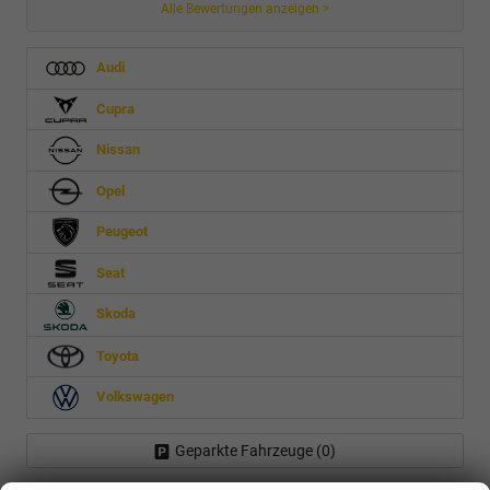
Alle Bewertungen anzeigen >
Audi
Cupra
Nissan
Opel
Peugeot
Seat
Skoda
Toyota
Volkswagen
Geparkte Fahrzeuge (
0
)