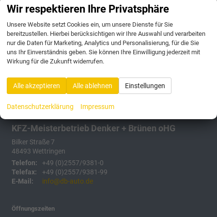
Anmelden
Wir respektieren Ihre Privatsphäre
Unsere Website setzt Cookies ein, um unsere Dienste für Sie
175 Fahrzeuge
bereitzustellen. Hierbei berücksichtigen wir Ihre Auswahl und verarbeiten
nur die Daten für Marketing, Analytics und Personalisierung, für die Sie
uns Ihr Einverständnis geben. Sie können Ihre Einwilligung jederzeit mit
Wirkung für die Zukunft widerrufen.
Alle akzeptieren
Alle ablehnen
Einstellungen
Datenschutzerklärung
Impressum
KFZ-Meisterbetrieb Denker + Brünen oHG
Bilker Straße 7
48493
Wettringen
Telefon:
+49 (0)2557/9381-0
Telefax:
+49 (0)2557/9381-99
E-Mail:
info@db-auto.de
Öffnungszeiten