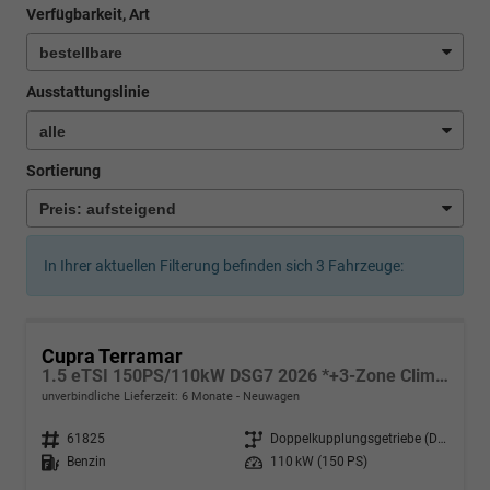
Verfügbarkeit, Art
Ausstattungslinie
Sortierung
In Ihrer aktuellen Filterung befinden sich
3
Fahrzeuge:
Cupra Terramar
1.5 eTSI 150PS/110kW DSG7 2026 *+3-Zone Climatronic +ACC +Smart Amb*
unverbindliche Lieferzeit:
6 Monate
Neuwagen
Fahrzeugnr.
61825
Getriebe
Doppelkupplungsgetriebe (DSG)
Kraftstoff
Benzin
Leistung
110 kW (150 PS)