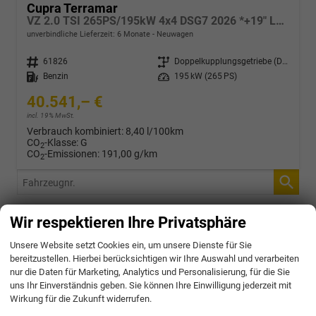
Cupra Terramar
VZ 2.0 TSI 265PS/195kW 4x4 DSG7 2026 *+19" LM-Felgen +KESSY +Soundaktor*
unverbindliche Lieferzeit:
6 Monate
Neuwagen
Fahrzeugnr.
61826
Getriebe
Doppelkupplungsgetriebe (DSG)
Kraftstoff
Benzin
Leistung
195 kW (265 PS)
40.541,– €
incl. 19% MwSt.
Verbrauch kombiniert:
8,40 l/100km
CO
-Klasse:
G
2
CO
-Emissionen:
191,00 g/km
2
Fahrzeugnr.
Wir respektieren Ihre Privatsphäre
4,9
Unsere Website setzt Cookies ein, um unsere Dienste für Sie
bereitzustellen. Hierbei berücksichtigen wir Ihre Auswahl und verarbeiten
nur die Daten für Marketing, Analytics und Personalisierung, für die Sie
SEHR GUT
uns Ihr Einverständnis geben. Sie können Ihre Einwilligung jederzeit mit
Wirkung für die Zukunft widerrufen.
31 Bewertungen