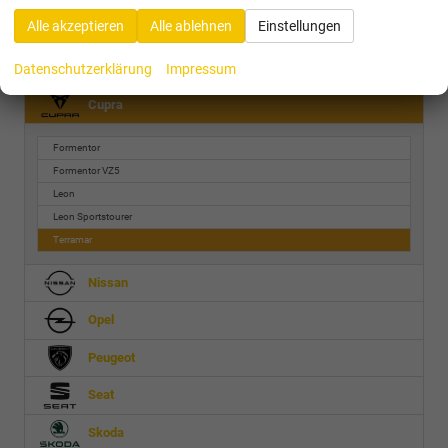
Alle Bewertungen anzeigen >
Alle akzeptieren
Alle ablehnen
Einstellungen
Audi
Datenschutzerklärung
Impressum
Cupra
Formentor
Formentor VZ5
Leon
Leon Sportstourer
Terramar
Nissan
Opel
Peugeot
Seat
Skoda