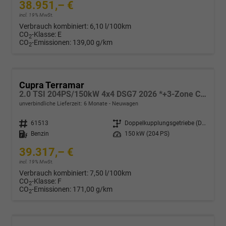
38.951,– €
incl. 19% MwSt.
Verbrauch kombiniert:
6,10 l/100km
CO
-Klasse:
E
2
CO
-Emissionen:
139,00 g/km
2
Cupra Terramar
2.0 TSI 204PS/150kW 4x4 DSG7 2026 *+3-Zone Climatronic +ACC +Smart Amb*
unverbindliche Lieferzeit:
6 Monate
Neuwagen
Fahrzeugnr.
61513
Getriebe
Doppelkupplungsgetriebe (DSG)
Kraftstoff
Benzin
Leistung
150 kW (204 PS)
39.317,– €
incl. 19% MwSt.
Verbrauch kombiniert:
7,50 l/100km
CO
-Klasse:
F
2
CO
-Emissionen:
171,00 g/km
2