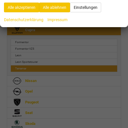
Alle Bewertungen anzeigen >
Alle akzeptieren
Alle ablehnen
Einstellungen
Audi
Datenschutzerklärung
Impressum
Cupra
Formentor
Formentor VZ5
Leon
Leon Sportstourer
Terramar
Nissan
Opel
Peugeot
Seat
Skoda