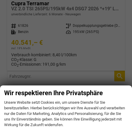
Cupra Terramar
VZ 2.0 TSI 265PS/195kW 4x4 DSG7 2026 *+19" LM-Felgen +KESSY +Soundaktor*
unverbindliche Lieferzeit:
6 Monate
Neuwagen
Fahrzeugnr.
61826
Getriebe
Doppelkupplungsgetriebe (DSG)
Kraftstoff
Benzin
Leistung
195 kW (265 PS)
40.541,– €
incl. 19% MwSt.
Verbrauch kombiniert:
8,40 l/100km
CO
-Klasse:
G
2
CO
-Emissionen:
191,00 g/km
2
Fahrzeugnr.
Wir respektieren Ihre Privatsphäre
4,9
Unsere Website setzt Cookies ein, um unsere Dienste für Sie
bereitzustellen. Hierbei berücksichtigen wir Ihre Auswahl und verarbeiten
nur die Daten für Marketing, Analytics und Personalisierung, für die Sie
SEHR GUT
uns Ihr Einverständnis geben. Sie können Ihre Einwilligung jederzeit mit
Wirkung für die Zukunft widerrufen.
31 Bewertungen