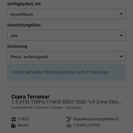
Verfügbarkeit, Art
Ausstattungslinie
Sortierung
In Ihrer aktuellen Filterung befinden sich
3
Fahrzeuge:
Cupra Terramar
1.5 eTSI 150PS/110kW DSG7 2026 *+3-Zone Climatronic +ACC +Smart Amb*
unverbindliche Lieferzeit:
6 Monate
Neuwagen
Fahrzeugnr.
61825
Getriebe
Doppelkupplungsgetriebe (DSG)
Kraftstoff
Benzin
Leistung
110 kW (150 PS)