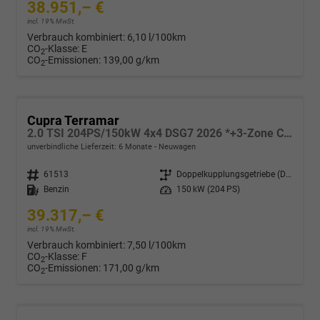
38.951,– €
incl. 19% MwSt.
Verbrauch kombiniert:
6,10 l/100km
CO
-Klasse:
E
2
CO
-Emissionen:
139,00 g/km
2
Cupra Terramar
2.0 TSI 204PS/150kW 4x4 DSG7 2026 *+3-Zone Climatronic +ACC +Smart Amb*
unverbindliche Lieferzeit:
6 Monate
Neuwagen
Fahrzeugnr.
61513
Getriebe
Doppelkupplungsgetriebe (DSG)
Kraftstoff
Benzin
Leistung
150 kW (204 PS)
39.317,– €
incl. 19% MwSt.
Verbrauch kombiniert:
7,50 l/100km
CO
-Klasse:
F
2
CO
-Emissionen:
171,00 g/km
2