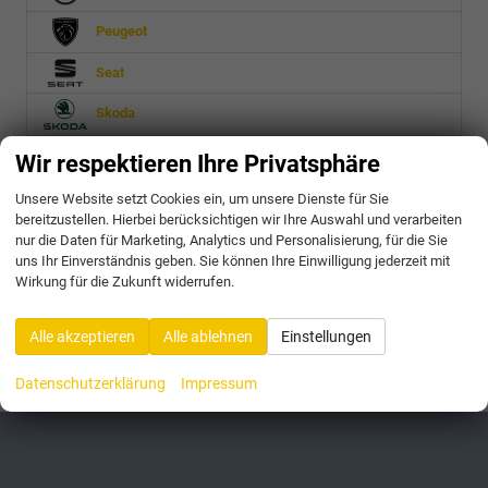
Peugeot
Seat
Skoda
Toyota
Wir respektieren Ihre Privatsphäre
Volkswagen
Unsere Website setzt Cookies ein, um unsere Dienste für Sie
bereitzustellen. Hierbei berücksichtigen wir Ihre Auswahl und verarbeiten
nur die Daten für Marketing, Analytics und Personalisierung, für die Sie
Geparkte Fahrzeuge (
0
)
uns Ihr Einverständnis geben. Sie können Ihre Einwilligung jederzeit mit
Wirkung für die Zukunft widerrufen.
Anmelden
Alle akzeptieren
Alle ablehnen
Einstellungen
175 Fahrzeuge
Datenschutzerklärung
Impressum