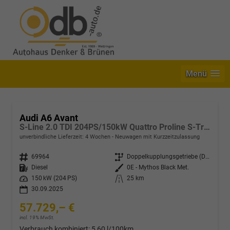
Menü
Audi A6 Avant
S-Line 2.0 TDI 204PS/150kW Quattro Proline S-Tronic 2026 +19" LM +AHK +Ambiente Paket +S-Sportfarhwerk +STH
unverbindliche Lieferzeit:
4 Wochen
Neuwagen mit Kurzzeitzulassung
Fahrzeugnr.
69964
Getriebe
Doppelkupplungsgetriebe (DSG)
Kraftstoff
Diesel
Außenfarbe
0E - Mythos Black Met.
Leistung
150 kW (204 PS)
Kilometerstand
25 km
30.09.2025
57.729,– €
incl. 19% MwSt.
Verbrauch kombiniert:
5,60 l/100km