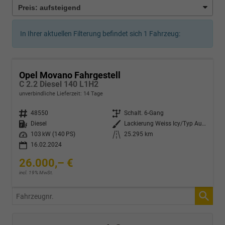
In Ihrer aktuellen Filterung befindet sich
1
Fahrzeug:
Opel Movano Fahrgestell
C 2.2 Diesel 140 L1H2
unverbindliche Lieferzeit:
14 Tage
Fahrzeugnr.
48550
Getriebe
Schalt. 6-Gang
Kraftstoff
Diesel
Außenfarbe
Lackierung Weiss Icy/Typ Außenverkleidung Spiegel Flach Standard
Leistung
103 kW (140 PS)
Kilometerstand
25.295 km
16.02.2024
26.000,– €
incl. 19% MwSt.
Fahrzeugnr.