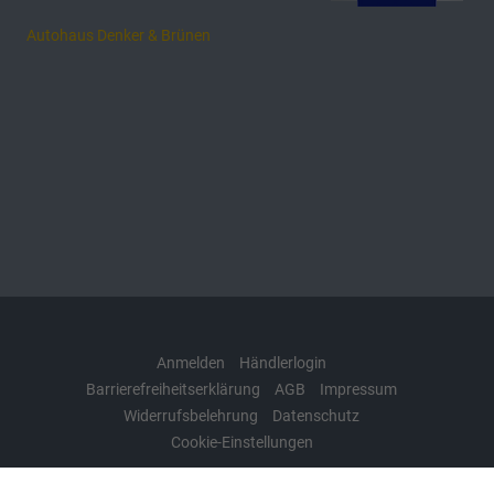
Autohaus Denker & Brünen
Anmelden
Händlerlogin
Barrierefreiheitserklärung
AGB
Impressum
Widerrufsbelehrung
Datenschutz
Cookie-Einstellungen
Weitere Informationen zum offiziellen Kraftstoffverbrauch