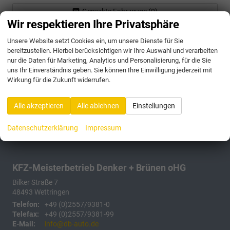
Geparkte Fahrzeuge (
0
)
Wir respektieren Ihre Privatsphäre
Anmelden
Unsere Website setzt Cookies ein, um unsere Dienste für Sie
bereitzustellen. Hierbei berücksichtigen wir Ihre Auswahl und verarbeiten
175 Fahrzeuge
nur die Daten für Marketing, Analytics und Personalisierung, für die Sie
uns Ihr Einverständnis geben. Sie können Ihre Einwilligung jederzeit mit
Wirkung für die Zukunft widerrufen.
Alle akzeptieren
Alle ablehnen
Einstellungen
Datenschutzerklärung
Impressum
KFZ-Meisterbetrieb Denker + Brünen oHG
Bilker Straße 7
48493
Wettringen
Telefon:
+49 (0)2557/9381-0
Telefax:
+49 (0)2557/9381-99
E-Mail:
info@db-auto.de