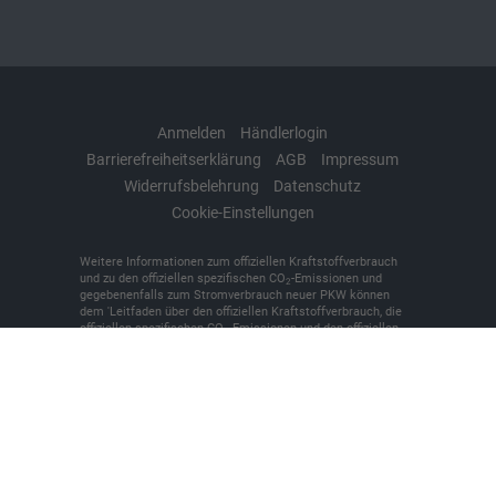
Anmelden
Händlerlogin
Barrierefreiheitserklärung
AGB
Impressum
Widerrufsbelehrung
Datenschutz
Cookie-Einstellungen
Weitere Informationen zum offiziellen Kraftstoffverbrauch
und zu den offiziellen spezifischen CO
-Emissionen und
2
gegebenenfalls zum Stromverbrauch neuer PKW können
dem 'Leitfaden über den offiziellen Kraftstoffverbrauch, die
offiziellen spezifischen CO
-Emissionen und den offiziellen
2
Stromverbrauch neuer PKW' entnommen werden, der an
allen Verkaufsstellen und bei der 'Deutschen Automobil
Treuhand GmbH' unentgeltlich erhältlich ist unter
www.dat.de.
© 2026
KFZ-Meisterbetrieb Denker + Brünen oHG
,
Bilker
Straße 7
,
48493
Wettringen,
+49 (0)2557/9381-0