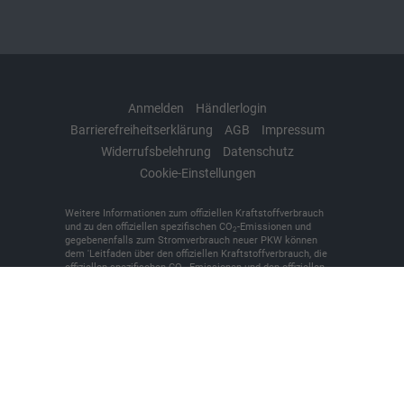
Anmelden
Händlerlogin
Barrierefreiheitserklärung
AGB
Impressum
Widerrufsbelehrung
Datenschutz
Cookie-Einstellungen
Weitere Informationen zum offiziellen Kraftstoffverbrauch
und zu den offiziellen spezifischen CO
-Emissionen und
2
gegebenenfalls zum Stromverbrauch neuer PKW können
dem 'Leitfaden über den offiziellen Kraftstoffverbrauch, die
offiziellen spezifischen CO
-Emissionen und den offiziellen
2
Stromverbrauch neuer PKW' entnommen werden, der an
allen Verkaufsstellen und bei der 'Deutschen Automobil
Treuhand GmbH' unentgeltlich erhältlich ist unter
www.dat.de.
© 2026
KFZ-Meisterbetrieb Denker + Brünen oHG
,
Bilker
Straße 7
,
48493
Wettringen,
+49 (0)2557/9381-0