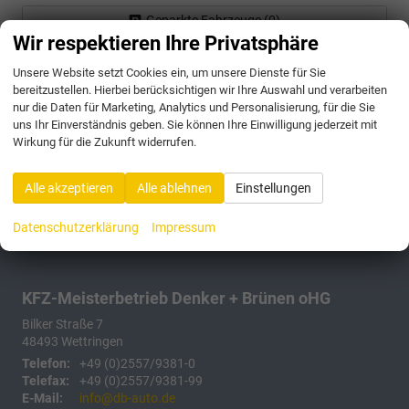
Geparkte Fahrzeuge (
0
)
Wir respektieren Ihre Privatsphäre
Anmelden
Unsere Website setzt Cookies ein, um unsere Dienste für Sie
bereitzustellen. Hierbei berücksichtigen wir Ihre Auswahl und verarbeiten
175 Fahrzeuge
nur die Daten für Marketing, Analytics und Personalisierung, für die Sie
uns Ihr Einverständnis geben. Sie können Ihre Einwilligung jederzeit mit
Wirkung für die Zukunft widerrufen.
Alle akzeptieren
Alle ablehnen
Einstellungen
Datenschutzerklärung
Impressum
KFZ-Meisterbetrieb Denker + Brünen oHG
Bilker Straße 7
48493
Wettringen
Telefon:
+49 (0)2557/9381-0
Telefax:
+49 (0)2557/9381-99
E-Mail:
info@db-auto.de