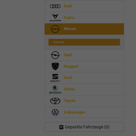
Audi
Cupra
Nissan
Qashqai
Opel
Peugeot
Seat
Skoda
Toyota
Volkswagen
Geparkte Fahrzeuge (
0
)