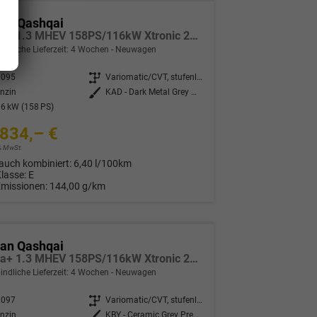
san Qashqai
Tekna+ 1.3 MHEV 158PS/116kW Xtronic 2026 +20"ALU+PANO+BOSE+HuD
indliche Lieferzeit:
4 Wochen
Neuwagen
3095
Getriebe
Variomatic/CVT, stufenlos
nzin
Außenfarbe
KAD - Dark Metal Grey Met.
6 kW (158 PS)
834,– €
9% MwSt.
auch kombiniert:
6,40 l/100km
Klasse:
E
Emissionen:
144,00 g/km
san Qashqai
Tekna+ 1.3 MHEV 158PS/116kW Xtronic 2026 +20"ALU+PANO+BOSE+HuD
indliche Lieferzeit:
4 Wochen
Neuwagen
3097
Getriebe
Variomatic/CVT, stufenlos
nzin
Außenfarbe
KBY - Ceramic Grey Premium Met.