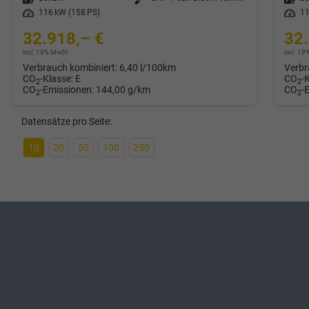
Leistung
116 kW (158 PS)
Leistung
11
32.918,– €
32.
incl. 19% MwSt.
incl. 1
Verbrauch kombiniert:
6,40 l/100km
Verbr
CO
-Klasse:
E
CO
-
2
2
CO
-Emissionen:
144,00 g/km
CO
-
2
2
Datensätze pro Seite:
10
20
50
100
250