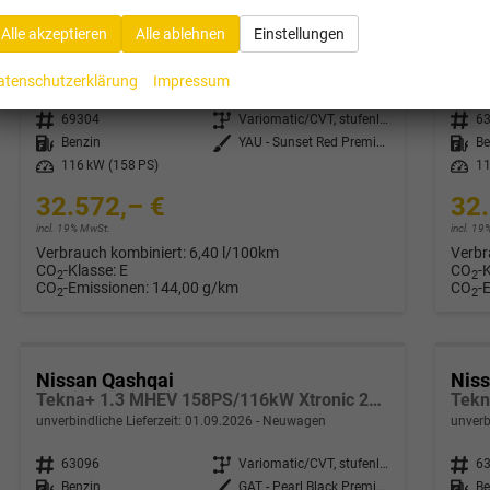
Nissan Qashqai
Nis
Alle akzeptieren
Alle ablehnen
Einstellungen
Tekna+ 1.3 MHEV 158PS/116kW Xtronic 2026 +20"ALU+PANO+BOSE+HuD
unverbindliche Lieferzeit:
4 Wochen
Neuwagen
unverb
atenschutzerklärung
Impressum
Fahrzeugnr.
69304
Getriebe
Variomatic/CVT, stufenlos
Fahrzeugnr.
6
Kraftstoff
Benzin
Außenfarbe
YAU - Sunset Red Premium Met. mit Dach in Solid Black
Kraftstoff
Be
Leistung
116 kW (158 PS)
Leistung
11
32.572,– €
32.
incl. 19% MwSt.
incl. 1
Verbrauch kombiniert:
6,40 l/100km
Verbr
CO
-Klasse:
E
CO
-
2
2
CO
-Emissionen:
144,00 g/km
CO
-
2
2
Nissan Qashqai
Nis
Tekna+ 1.3 MHEV 158PS/116kW Xtronic 2026 +20"ALU+PANO+BOSE+HuD
unverbindliche Lieferzeit:
01.09.2026
Neuwagen
unverb
Fahrzeugnr.
63096
Getriebe
Variomatic/CVT, stufenlos
Fahrzeugnr.
6
Kraftstoff
Benzin
Außenfarbe
GAT - Pearl Black Premium Perleffekt
Kraftstoff
Be