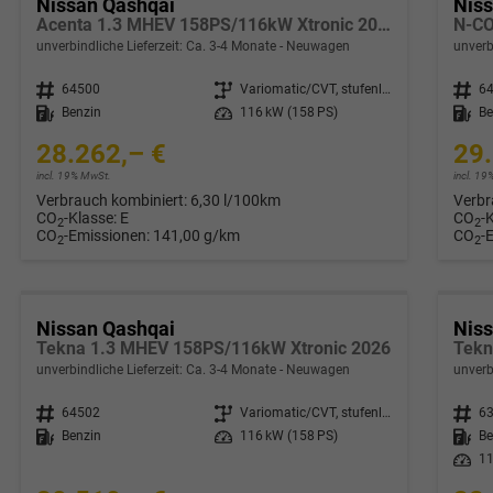
Nissan Qashqai
Nis
Acenta 1.3 MHEV 158PS/116kW Xtronic 2026
unverbindliche Lieferzeit: Ca. 3-4 Monate
Neuwagen
unverb
Fahrzeugnr.
64500
Getriebe
Variomatic/CVT, stufenlos
Fahrzeugnr.
6
Kraftstoff
Benzin
Leistung
116 kW (158 PS)
Kraftstoff
Be
28.262,– €
29.
incl. 19% MwSt.
incl. 1
Verbrauch kombiniert:
6,30 l/100km
Verbr
CO
-Klasse:
E
CO
-
2
2
CO
-Emissionen:
141,00 g/km
CO
-
2
2
Nissan Qashqai
Nis
Tekna 1.3 MHEV 158PS/116kW Xtronic 2026
unverbindliche Lieferzeit: Ca. 3-4 Monate
Neuwagen
unverb
Fahrzeugnr.
64502
Getriebe
Variomatic/CVT, stufenlos
Fahrzeugnr.
6
Kraftstoff
Benzin
Leistung
116 kW (158 PS)
Kraftstoff
Be
Leistung
11