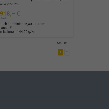
6 kW (158 PS)
918,– €
9% MwSt.
auch kombiniert:
6,40 l/100km
Klasse:
E
Emissionen:
144,00 g/km
Seiten:
1
2