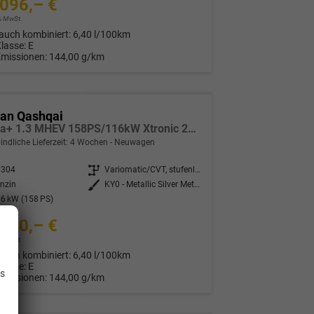
096,– €
9% MwSt.
auch kombiniert:
6,40 l/100km
Klasse:
E
Emissionen:
144,00 g/km
san Qashqai
Tekna+ 1.3 MHEV 158PS/116kW Xtronic 2025 +20"ALU+PANO+BOSE+HuD
indliche Lieferzeit:
4 Wochen
Neuwagen
1304
Getriebe
Variomatic/CVT, stufenlos
nzin
Außenfarbe
KY0 - Metallic Silver Met. (nicht bestellbar)
6 kW (158 PS)
430,– €
9% MwSt.
.
auch kombiniert:
6,40 l/100km
Klasse:
E
is
Emissionen:
144,00 g/km