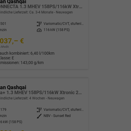
san Qashqai
N-CONNECTA 1.3 MHEV 158PS/116kW Xtronic 2026
indliche Lieferzeit: Ca. 3-4 Monate
Neuwagen
4501
Getriebe
Variomatic/CVT, stufenlos
nzin
Leistung
116 kW (158 PS)
037,– €
9% MwSt.
auch kombiniert:
6,40 l/100km
Klasse:
E
Emissionen:
143,00 g/km
san Qashqai
Tekna+ 1.3 MHEV 158PS/116kW Xtronic 2026 +20"ALU+PANO+BOSE+HuD
indliche Lieferzeit:
4 Wochen
Neuwagen
3179
Getriebe
Variomatic/CVT, stufenlos
nzin
Außenfarbe
NBV - Sunset Red
6 kW (158 PS)