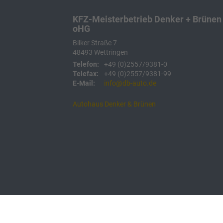
KFZ-Meisterbetrieb Denker + Brünen
oHG
Bilker Straße 7
48493
Wettringen
Telefon:
+49 (0)2557/9381-0
Telefax:
+49 (0)2557/9381-99
E-Mail:
info@db-auto.de
Autohaus Denker & Brünen