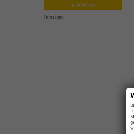
Anmelden
Fahrzeuge
W
U
H
M
g
w