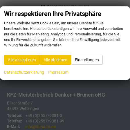
Geparkte Fahrzeuge (
0
)
Wir respektieren Ihre Privatsphäre
Anmelden
Unsere Website setzt Cookies ein, um unsere Dienste für Sie
bereitzustellen. Hierbei berücksichtigen wir Ihre Auswahl und verarbeiten
175 Fahrzeuge
nur die Daten für Marketing, Analytics und Personalisierung, für die Sie
uns Ihr Einverständnis geben. Sie können Ihre Einwilligung jederzeit mit
Wirkung für die Zukunft widerrufen.
Alle akzeptieren
Alle ablehnen
Einstellungen
Datenschutzerklärung
Impressum
KFZ-Meisterbetrieb Denker + Brünen oHG
Bilker Straße 7
48493
Wettringen
Telefon:
+49 (0)2557/9381-0
Telefax:
+49 (0)2557/9381-99
E-Mail:
info@db-auto.de