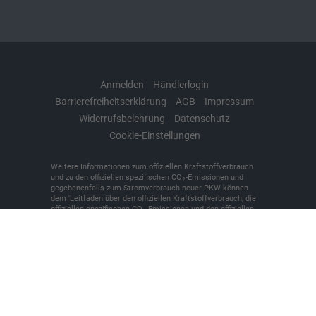
Anmelden
Händlerlogin
Barrierefreiheitserklärung
AGB
Impressum
Widerrufsbelehrung
Datenschutz
Cookie-Einstellungen
Weitere Informationen zum offiziellen Kraftstoffverbrauch
und zu den offiziellen spezifischen CO
-Emissionen und
2
gegebenenfalls zum Stromverbrauch neuer PKW können
dem 'Leitfaden über den offiziellen Kraftstoffverbrauch, die
offiziellen spezifischen CO
-Emissionen und den offiziellen
2
Stromverbrauch neuer PKW' entnommen werden, der an
allen Verkaufsstellen und bei der 'Deutschen Automobil
Treuhand GmbH' unentgeltlich erhältlich ist unter
www.dat.de.
© 2026
KFZ-Meisterbetrieb Denker + Brünen oHG
,
Bilker
Straße 7
,
48493
Wettringen,
+49 (0)2557/9381-0