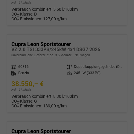
incl. 19% MwSt.
Verbrauch kombiniert:
5,60 l/100km
CO
-Klasse:
D
2
CO
-Emissionen:
127,00 g/km
2
Cupra Leon Sportstourer
VZ 2.0 TSI 333PS/245kW 4x4 DSG7 2026
unverbindliche Lieferzeit: ca. 3-5 Monate
Neuwagen
Fahrzeugnr.
60816
Getriebe
Doppelkupplungsgetriebe (DSG)
Kraftstoff
Benzin
Leistung
245 kW (333 PS)
38.550,– €
incl. 19% MwSt.
Verbrauch kombiniert:
8,30 l/100km
CO
-Klasse:
G
2
CO
-Emissionen:
189,00 g/km
2
Cupra Leon Sportstourer