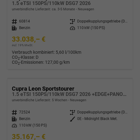
1.5 eTSI 150PS/110kW DSG7 2026
unverbindliche Lieferzeit: ca. 3-5 Monate
Neuwagen
Fahrzeugnr.
60814
Getriebe
Doppelkupplungsgetriebe (DSG)
Kraftstoff
Benzin
Leistung
110 kW (150 PS)
33.038,– €
incl. 19% MwSt.
Verbrauch kombiniert:
5,60 l/100km
CO
-Klasse:
D
2
CO
-Emissionen:
127,00 g/km
2
Cupra Leon Sportstourer
1.5 eTSI 150PS/110kW DSG7 2026 +EDGE+PANO+INTELLIGENT DRIVE
unverbindliche Lieferzeit:
5 Wochen
Neuwagen
Fahrzeugnr.
72524
Getriebe
Doppelkupplungsgetriebe (DSG)
Kraftstoff
Benzin
Außenfarbe
0E - Midnight Black Met.
Leistung
110 kW (150 PS)
35.167,– €