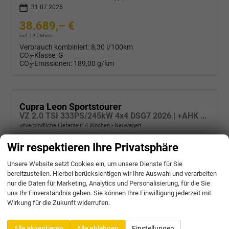
31.07.2025
38.689,– €
incl. 19% MwSt.
Verbrauch kombiniert:
8,30 l/100km
CO
-Klasse:
G
2
CO
-Emissionen:
189,00 g/km
2
Cupra Leon Sportstourer
VZ 2.0 TSI 333PS/245kW 4x4 DSG7 2026 | +AHK +NAVI +Matrix +Immersive +5J Erw. Garantie
unverbindliche Lieferzeit:
4 Wochen
Neuwagen
Wir respektieren Ihre Privatsphäre
Fahrzeugnr.
70969
Getriebe
Doppelkupplungsgetriebe (DSG)
Kraftstoff
Benzin
Außenfarbe
9K - Fiord Blue Soft
Unsere Website setzt Cookies ein, um unsere Dienste für Sie
Leistung
245 kW (333 PS)
bereitzustellen. Hierbei berücksichtigen wir Ihre Auswahl und verarbeiten
39.826,– €
nur die Daten für Marketing, Analytics und Personalisierung, für die Sie
uns Ihr Einverständnis geben. Sie können Ihre Einwilligung jederzeit mit
incl. 19% MwSt.
Wirkung für die Zukunft widerrufen.
Verbrauch kombiniert:
8,30 l/100km
CO
-Klasse:
G
2
CO
-Emissionen:
189,00 g/km
2
Alle akzeptieren
Alle ablehnen
Einstellungen