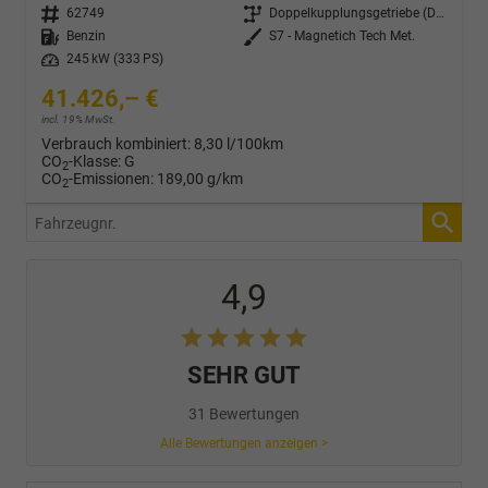
Fahrzeugnr.
62749
Getriebe
Doppelkupplungsgetriebe (DSG)
Kraftstoff
Benzin
Außenfarbe
S7 - Magnetich Tech Met.
Leistung
245 kW (333 PS)
41.426,– €
incl. 19% MwSt.
Verbrauch kombiniert:
8,30 l/100km
CO
-Klasse:
G
2
CO
-Emissionen:
189,00 g/km
2
Fahrzeugnr.
4,9
SEHR GUT
31 Bewertungen
Alle Bewertungen anzeigen >