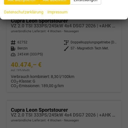
Datenschutzerklärung
Impressum
Cupra Leon Sportstourer
VZ 2.0 TSI 333PS/245kW 4x4 DSG7 2026 | +AHK +NAVI +Matrix +Immersive +5J Erw. Garantie
unverbindliche Lieferzeit:
4 Wochen
Neuwagen
Fahrzeugnr.
62752
Getriebe
Doppelkupplungsgetriebe (DSG)
Kraftstoff
Benzin
Außenfarbe
S7 - Magnetich Tech Met.
Leistung
245 kW (333 PS)
40.474,– €
incl. 19% MwSt.
Verbrauch kombiniert:
8,30 l/100km
CO
-Klasse:
G
2
CO
-Emissionen:
189,00 g/km
2
Cupra Leon Sportstourer
VZ 2.0 TSI 333PS/245kW 4x4 DSG7 2026 | +AHK +PANO +NAVI +Matrix +Immersive +5J Erw. Garantie
unverbindliche Lieferzeit:
4 Wochen
Neuwagen