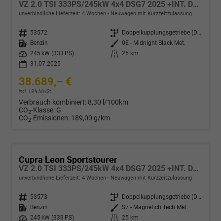
VZ 2.0 TSI 333PS/245kW 4x4 DSG7 2025 +INT. DRIVE+MATRIX+AHK+Erweiterte Garantie.
unverbindliche Lieferzeit:
4 Wochen
Neuwagen mit Kurzzeitzulassung
Fahrzeugnr.
53572
Getriebe
Doppelkupplungsgetriebe (DSG)
Kraftstoff
Benzin
Außenfarbe
0E - Midnight Black Met.
Leistung
245 kW (333 PS)
Kilometerstand
25 km
31.07.2025
38.689,– €
incl. 19% MwSt.
Verbrauch kombiniert:
8,30 l/100km
CO
-Klasse:
G
2
CO
-Emissionen:
189,00 g/km
2
Cupra Leon Sportstourer
VZ 2.0 TSI 333PS/245kW 4x4 DSG7 2025 +INT. DRIVE+MATRIX+AHK+Erweiterte Garantie.
unverbindliche Lieferzeit:
4 Wochen
Neuwagen mit Kurzzeitzulassung
Fahrzeugnr.
53573
Getriebe
Doppelkupplungsgetriebe (DSG)
Kraftstoff
Benzin
Außenfarbe
S7 - Magnetich Tech Met.
Leistung
245 kW (333 PS)
Kilometerstand
25 km