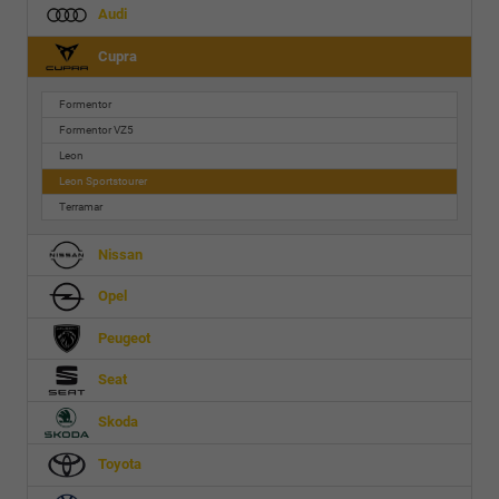
Audi
Cupra
Formentor
Formentor VZ5
Leon
Leon Sportstourer
Terramar
Nissan
Opel
Peugeot
Seat
Skoda
Toyota