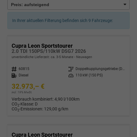
In Ihrer aktuellen Filterung befinden sich
9
Fahrzeuge:
Cupra Leon Sportstourer
2.0 TDI 150PS/110kW DSG7 2026
unverbindliche Lieferzeit: ca. 3-5 Monate
Neuwagen
Fahrzeugnr.
60815
Getriebe
Doppelkupplungsgetriebe (DSG)
Kraftstoff
Diesel
Leistung
110 kW (150 PS)
32.973,– €
incl. 19% MwSt.
Verbrauch kombiniert:
4,90 l/100km
CO
-Klasse:
D
2
CO
-Emissionen:
129,00 g/km
2
Cupra Leon Sportstourer