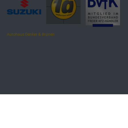
Autohaus Denker & Brünen