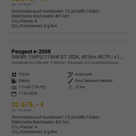
incl. 19% MwSt.
Stromverbrauch kombiniert:
15,20 kWh/100km
Elektrische Reichweite:
401 km
CO
-Klasse:
A
2
CO
-Emissionen:
0 g/km
2
Peugeot e-2008
54kWh 156PS/115kW GT 2026, 401km WLTP | +17" ALU +360-Grad&RFK +Wärmepumpe +Adaptiver Tempomat +Apple CarPlay +SHZ +FULL-LED-Scheinwerfer +Getönte Scheiben
unverbindliche Lieferzeit:
4 Wochen
Neuwagen mit Kurzzeitzulassung
Fahrzeugnr.
72654
Getriebe
Automatik
Kraftstoff
Elektro
Außenfarbe
Grau Selenium Metallic
Leistung
115 kW (156 PS)
Kilometerstand
25 km
17.06.2026
32.678,– €
incl. 19% MwSt.
Stromverbrauch kombiniert:
15,20 kWh/100km
Elektrische Reichweite:
401 km
CO
-Klasse:
A
2
CO
-Emissionen:
0 g/km
2