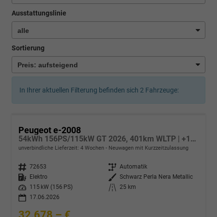
Ausstattungslinie
Sortierung
In Ihrer aktuellen Filterung befinden sich
2
Fahrzeuge:
Peugeot e-2008
54kWh 156PS/115kW GT 2026, 401km WLTP | +17" ALU +360-Grad&RFK +Wärmepumpe +Adaptiver Tempomat +Apple CarPlay +SHZ +FULL-LED-Scheinwerfer +Getönte Scheiben
unverbindliche Lieferzeit:
4 Wochen
Neuwagen mit Kurzzeitzulassung
Fahrzeugnr.
72653
Getriebe
Automatik
Kraftstoff
Elektro
Außenfarbe
Schwarz Perla Nera Metallic
Leistung
115 kW (156 PS)
Kilometerstand
25 km
17.06.2026
32.678,– €