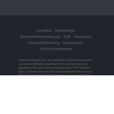
Anmelden
Händlerlogin
Barrierefreiheitserklärung
AGB
Impressum
Widerrufsbelehrung
Datenschutz
Cookie-Einstellungen
Weitere Informationen zum offiziellen Kraftstoffverbrauch
und zu den offiziellen spezifischen CO
-Emissionen und
2
gegebenenfalls zum Stromverbrauch neuer PKW können
dem 'Leitfaden über den offiziellen Kraftstoffverbrauch, die
offiziellen spezifischen CO
-Emissionen und den offiziellen
2
Stromverbrauch neuer PKW' entnommen werden, der an
allen Verkaufsstellen und bei der 'Deutschen Automobil
Treuhand GmbH' unentgeltlich erhältlich ist unter
www.dat.de.
© 2026
KFZ-Meisterbetrieb Denker + Brünen oHG
,
Bilker
Straße 7
,
48493
Wettringen,
+49 (0)2557/9381-0