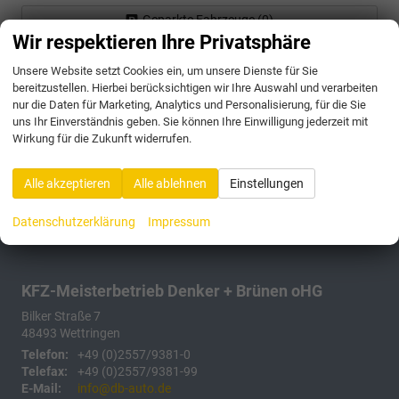
Geparkte Fahrzeuge (
0
)
Wir respektieren Ihre Privatsphäre
Anmelden
Unsere Website setzt Cookies ein, um unsere Dienste für Sie
bereitzustellen. Hierbei berücksichtigen wir Ihre Auswahl und verarbeiten
175 Fahrzeuge
nur die Daten für Marketing, Analytics und Personalisierung, für die Sie
uns Ihr Einverständnis geben. Sie können Ihre Einwilligung jederzeit mit
Wirkung für die Zukunft widerrufen.
Alle akzeptieren
Alle ablehnen
Einstellungen
Datenschutzerklärung
Impressum
KFZ-Meisterbetrieb Denker + Brünen oHG
Bilker Straße 7
48493
Wettringen
Telefon:
+49 (0)2557/9381-0
Telefax:
+49 (0)2557/9381-99
E-Mail:
info@db-auto.de