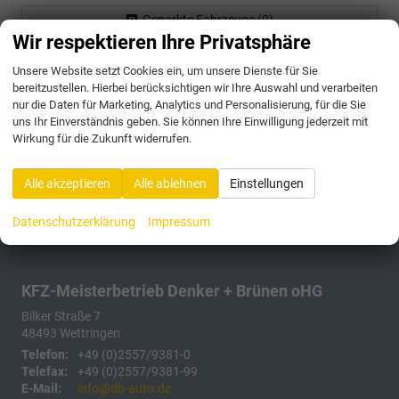
Geparkte Fahrzeuge (
0
)
Wir respektieren Ihre Privatsphäre
Anmelden
Unsere Website setzt Cookies ein, um unsere Dienste für Sie
bereitzustellen. Hierbei berücksichtigen wir Ihre Auswahl und verarbeiten
175 Fahrzeuge
nur die Daten für Marketing, Analytics und Personalisierung, für die Sie
uns Ihr Einverständnis geben. Sie können Ihre Einwilligung jederzeit mit
Wirkung für die Zukunft widerrufen.
Alle akzeptieren
Alle ablehnen
Einstellungen
Datenschutzerklärung
Impressum
KFZ-Meisterbetrieb Denker + Brünen oHG
Bilker Straße 7
48493
Wettringen
Telefon:
+49 (0)2557/9381-0
Telefax:
+49 (0)2557/9381-99
E-Mail:
info@db-auto.de