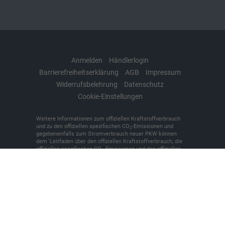
Anmelden
Händlerlogin
Barrierefreiheitserklärung
AGB
Impressum
Widerrufsbelehrung
Datenschutz
Cookie-Einstellungen
Weitere Informationen zum offiziellen Kraftstoffverbrauch
und zu den offiziellen spezifischen CO
-Emissionen und
2
gegebenenfalls zum Stromverbrauch neuer PKW können
dem 'Leitfaden über den offiziellen Kraftstoffverbrauch, die
offiziellen spezifischen CO
-Emissionen und den offiziellen
2
Stromverbrauch neuer PKW' entnommen werden, der an
allen Verkaufsstellen und bei der 'Deutschen Automobil
Treuhand GmbH' unentgeltlich erhältlich ist unter
www.dat.de.
© 2026
KFZ-Meisterbetrieb Denker + Brünen oHG
,
Bilker
Straße 7
,
48493
Wettringen,
+49 (0)2557/9381-0