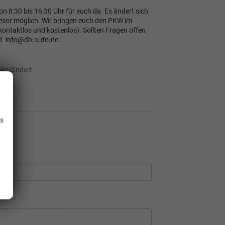
 8:30 bis 16:30 Uhr für euch da. Es ändert sich
resor möglich. Wir bringen euch den PKW im
kontaktlos und kostenlos). Sollten Fragen offen
od. info@db-auto.de
#geändert
.
is