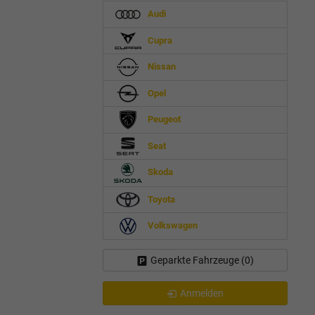
Audi
Cupra
Nissan
Opel
Peugeot
Seat
Skoda
Toyota
Volkswagen
Geparkte Fahrzeuge (
0
)
Anmelden