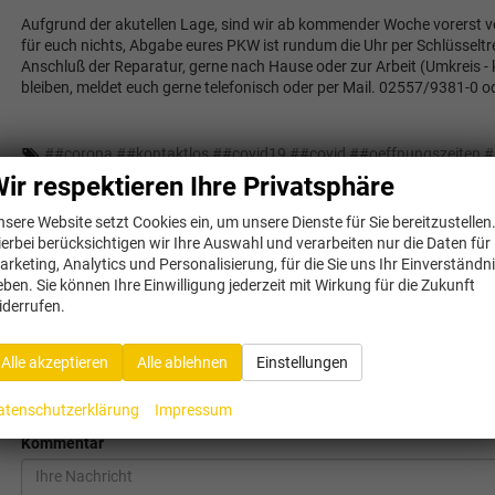
Aufgrund der akutellen Lage, sind wir ab kommender Woche vorerst von
für euch nichts, Abgabe eures PKW ist rundum die Uhr per Schlüsselt
Anschluß der Reparatur, gerne nach Hause oder zur Arbeit (Umkreis - 
bleiben, meldet euch gerne telefonisch oder per Mail. 02557/9381-0 
#
#corona
#
#kontaktlos
#
#covid19
#
#covid
#
#oeffnungszeiten
#
ir respektieren Ihre Privatsphäre
Facebook
Twitter
nsere Website setzt Cookies ein, um unsere Dienste für Sie bereitzustellen
ierbei berücksichtigen wir Ihre Auswahl und verarbeiten nur die Daten für
arketing, Analytics und Personalisierung, für die Sie uns Ihr Einverständn
eben. Sie können Ihre Einwilligung jederzeit mit Wirkung für die Zukunft
Schreibe einen Kommentar
iderrufen.
Name
E-Mail
Alle akzeptieren
Alle ablehnen
Einstellungen
atenschutzerklärung
Impressum
Kommentar