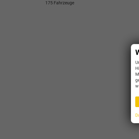
175 Fahrzeuge
W
U
H
M
g
w
D