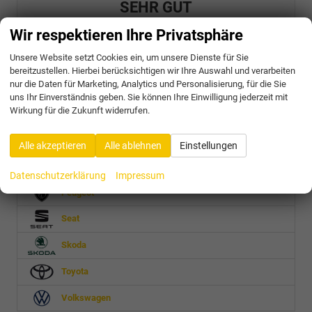
SEHR GUT
31 Bewertungen
Wir respektieren Ihre Privatsphäre
Alle Bewertungen anzeigen >
Unsere Website setzt Cookies ein, um unsere Dienste für Sie
bereitzustellen. Hierbei berücksichtigen wir Ihre Auswahl und verarbeiten
nur die Daten für Marketing, Analytics und Personalisierung, für die Sie
Audi
uns Ihr Einverständnis geben. Sie können Ihre Einwilligung jederzeit mit
Wirkung für die Zukunft widerrufen.
Cupra
Nissan
Alle akzeptieren
Alle ablehnen
Einstellungen
Opel
Datenschutzerklärung
Impressum
Peugeot
Seat
Skoda
Toyota
Volkswagen