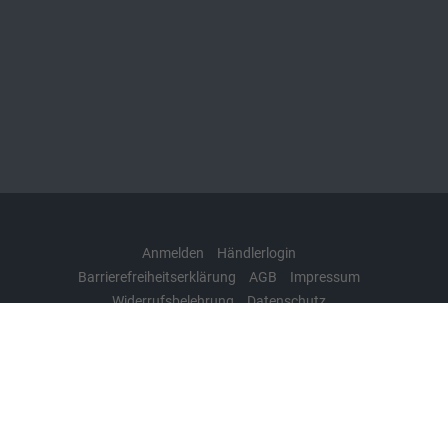
Anmelden
Händlerlogin
Barrierefreiheitserklärung
AGB
Impressum
Widerrufsbelehrung
Datenschutz
Cookie-Einstellungen
Weitere Informationen zum offiziellen Kraftstoffverbrauch
und zu den offiziellen spezifischen CO
-Emissionen und
2
gegebenenfalls zum Stromverbrauch neuer PKW können
dem 'Leitfaden über den offiziellen Kraftstoffverbrauch, die
offiziellen spezifischen CO
-Emissionen und den offiziellen
2
Stromverbrauch neuer PKW' entnommen werden, der an