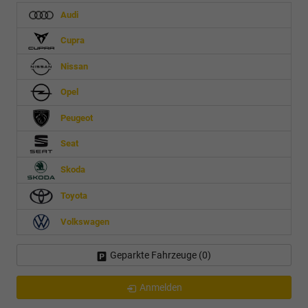
Audi
Cupra
Nissan
Opel
Peugeot
Seat
Skoda
Toyota
Volkswagen
Geparkte Fahrzeuge (
0
)
Anmelden