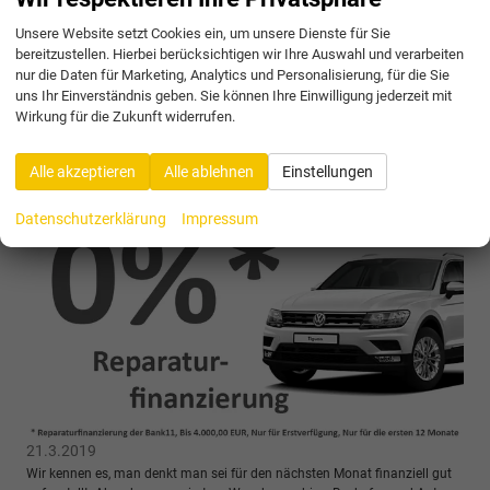
Wischer. Motange und kurze Windschutzscheibenprüfung inklusive.
Unsere Website setzt Cookies ein, um unsere Dienste für Sie
Aktion zählt nur für ...
bereitzustellen. Hierbei berücksichtigen wir Ihre Auswahl und verarbeiten
weiterlesen
nur die Daten für Marketing, Analytics und Personalisierung, für die Sie
uns Ihr Einverständnis geben. Sie können Ihre Einwilligung jederzeit mit
Wirkung für die Zukunft widerrufen.
Unglaublich, aber wahr! Reparaturfinanzierungen
für 0,0%
Alle akzeptieren
Alle ablehnen
Einstellungen
Datenschutzerklärung
Impressum
21.3.2019
Wir kennen es, man denkt man sei für den nächsten Monat finanziell gut