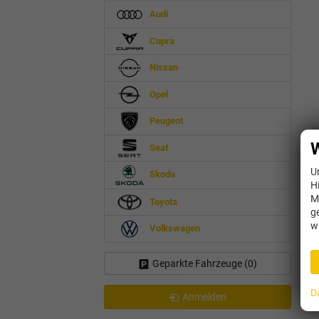
Audi
Cupra
Nissan
Opel
Peugeot
W
Seat
U
Skoda
H
M
Toyota
g
w
Volkswagen
Geparkte Fahrzeuge (
0
)
D
Anmelden