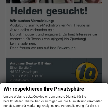
Wir respektieren Ihre Privatsphäre
25.6.2020
Unsere Website setzt Cookies ein, um unsere Dienste für Sie
Wir suchen auch in diesem Jahr einen Azubi der Freude am Automobil
bereitzustellen. Hierbei berücksichtigen wir Ihre Auswahl und verarbeiten
hat. Solltest du motiviert und engagiert sein, bring uns deine Bewerbung.
nur die Daten für Marketing, Analytics und Personalisierung, für die Sie
weiterlesen