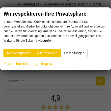
Verwendung der E-Mail-Adresse und der Telefonnummer
zu den vorgenannten Zwecken.
Wir respektieren Ihre Privatsphäre
Die Datenschutzerklärung kann hier eingesehen werden.
Unsere Website setzt Cookies ein, um unsere Dienste für Sie
bereitzustellen. Hierbei berücksichtigen wir Ihre Auswahl und verarbeiten
Ich bin kein Roboter
nur die Daten für Marketing, Analytics und Personalisierung, für die Sie
uns Ihr Einverständnis geben. Sie können Ihre Einwilligung jederzeit mit
Wirkung für die Zukunft widerrufen.
Kommentar abschicken
Alle akzeptieren
Alle ablehnen
Einstellungen
Datenschutzerklärung
Impressum
Vorheriger Eintrag
Nächster Eintrag
Fahrzeugnr.
4,9