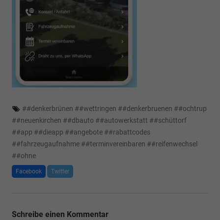
#
#denkerbrünen
#
#wettringen
#
#denkerbruenen
#
#ochtrup
#
#neuenkirchen
#
#dbauto
#
#autowerkstatt
#
#schüttorf
#
#app
#
#dieapp
#
#angebote
#
#rabattcodes
#
#fahrzeugaufnahme
#
#terminvereinbaren
#
#reifenwechsel
#
#ohne
Facebook
Twitter
Schreibe einen Kommentar