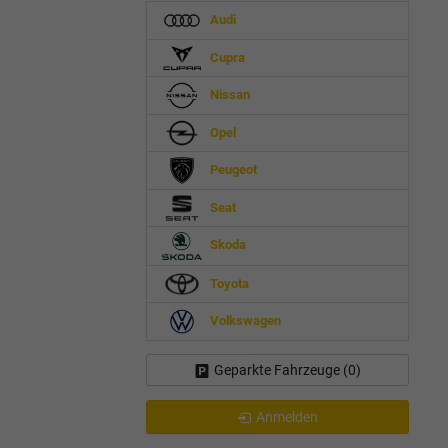
Audi
Cupra
Nissan
Opel
Peugeot
Seat
Skoda
Toyota
Volkswagen
Geparkte Fahrzeuge (
0
)
Anmelden