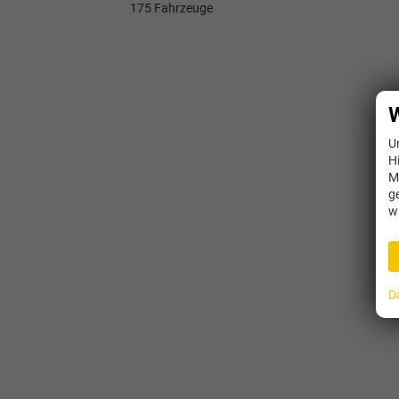
175 Fahrzeuge
W
U
H
M
g
w
D