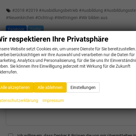
#
2018
#
2019
#
Ausbidlungsbetrieb
#
Ausbildung
#
Ausbildungsstel
#
Neuenkirchen
#
Ochtrup
#
Wettringen
#
Wir bilden aus
Facebook
Twitter
ir respektieren Ihre Privatsphäre
nsere Website setzt Cookies ein, um unsere Dienste für Sie bereitzustellen
ierbei berücksichtigen wir Ihre Auswahl und verarbeiten nur die Daten für
Schreibe einen Kommentar
arketing, Analytics und Personalisierung, für die Sie uns Ihr Einverständn
eben. Sie können Ihre Einwilligung jederzeit mit Wirkung für die Zukunft
Name
E-Mail
iderrufen.
Alle akzeptieren
Alle ablehnen
Einstellungen
Kommentar
atenschutzerklärung
Impressum
Ich willige ein, dass Denker & Brünen die von mir übermittelte