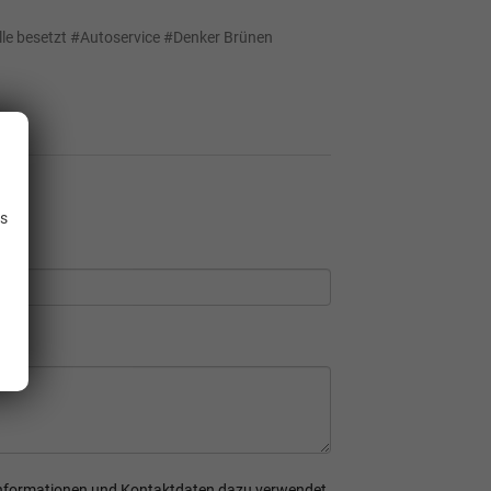
le besetzt
#
Autoservice
#
Denker Brünen
.
is
n Informationen und Kontaktdaten dazu verwendet,